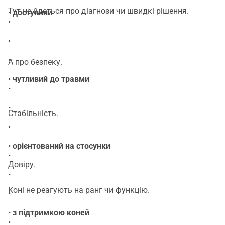
Тут не йдеться про діагнози чи швидкі рішення.
•
доступний
•
•
•
А про безпеку.
•
чутливий до травми
•
•
Стабільність.
•
•
орієнтований на стосунки
•
Довіру.
•
Коні не реагують на ранг чи функцію.
•
•
з підтримкою коней
•