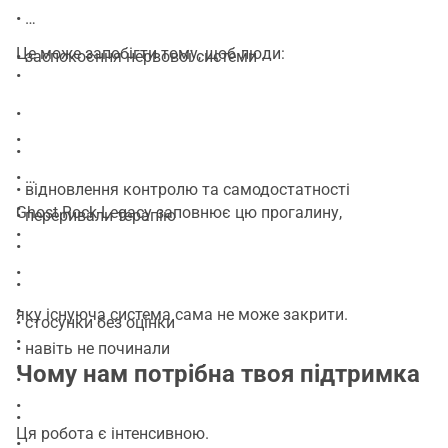
•
Це може запобігти тому, щоб люди:
• заспокоєння нервової системи
•
•
•
•
•
• відновлення контролю та самодостатності
•
Ghost Rock Legacy заповнює цю прогалину,
• переривали терапію
•
•
•
•
•
яку існуюча система сама не може закрити.
• стосунки без оцінки
•
• навіть не починали
•
Чому нам потрібна твоя підтримка
•
•
•
Ця робота є інтенсивною.
•