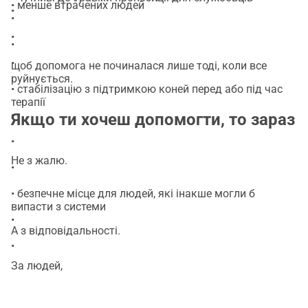
• менше втрачених людей
•
•
•
•
•
щоб допомога не починалася лише тоді, коли все
руйнується.
• стабілізацію з підтримкою коней перед або під час
терапії
•
Якщо ти хочеш допомогти, то зараз
•
Не з жалю.
•
• безпечне місце для людей, які інакше могли б
випасти з системи
•
А з відповідальності.
•
За людей,