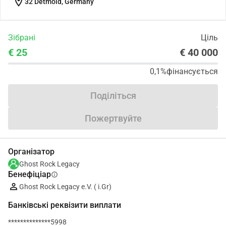
location_on
32 Detmold, Germany
Зібрані
Ціль
€ 25
€ 40 000
0,1%
фінансується
Поділіться
Пожертвуйте
Організатор
Ghost Rock Legacy
Бенефіціар
info
Ghost Rock Legacy e.V. ( i.Gr)
Банківські реквізити виплати
**************5998