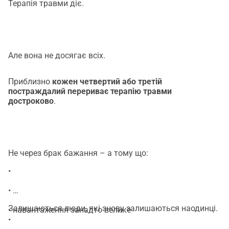
Терапія травми діє.
Але вона не досягає всіх.
Приблизно
кожен четвертий або третій
постраждалий перериває терапію травми
достроково
.
Не через брак бажання – а тому що:
•
•
Залишаються люди, які знову залишаються наодинці.
• навантаження занадто велике
•