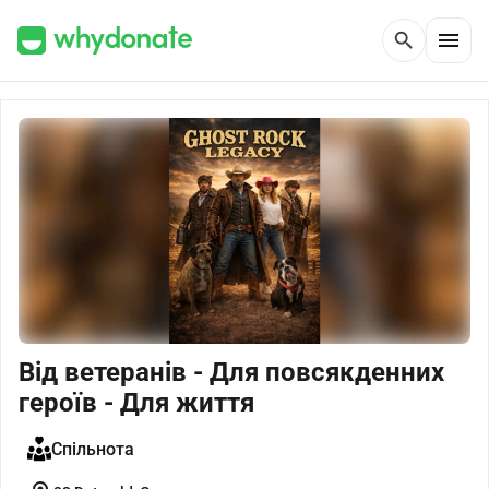
menu
search
Від ветеранів - Для повсякденних
героїв - Для життя
Спільнота