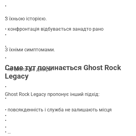
•
•
З їхньою історією.
• конфронтація відбувається занадто рано
•
•
З їхніми симптомами.
•
Саме тут починається Ghost Rock
• не вистачає довіри
Legacy
•
•
Ghost Rock Legacy пропонує інший підхід:
•
• повсякденність і служба не залишають місця
•
•
•
•