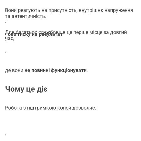
•
Вони реагують на присутність, внутрішнє напруження
та автентичність.
•
Для багатьох службовців це перше місце за довгий
•
без тиску на результат
час,
•
•
де вони
не повинні функціонувати
.
Чому це діє
Робота з підтримкою коней дозволяє:
•