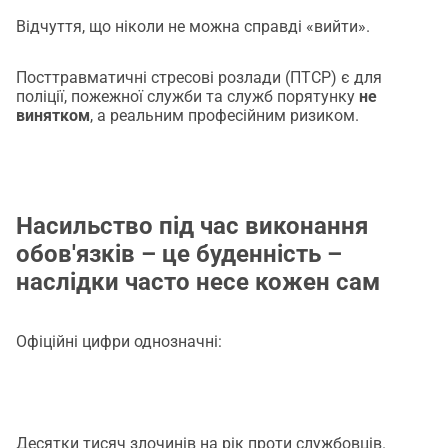
самотні.»Разом ми можемо запобігти тому, щоб ще 
більше імен з'явилося в спискуGhost Rock Legacy це 
Відчуття, що ніколи не можна справді «вийти».
більше, ніж проект.Це обіцянка:Що люди, які віддали 
своє життя за нас, не залишаться наодинці.Що травми 
Посттравматичні стресові розлади (ПТСР) є для
поліції, пожежної служби та служб порятунку
не
не будуть замовчуватись, а лікуватись.Що товариство 
винятком
, а реальним професійним ризиком.
не закінчується з формою.Ті, хто жертвує, змінюють 
не лише проект.Але й життя.
Насильство під час виконання
обов'язків – це буденність –
наслідки часто несе кожен сам
Офіційні цифри однозначні:
Десятки тисяч злочинів на рік проти службовців.