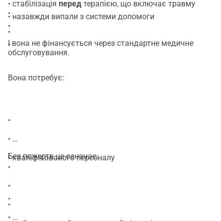
• стабілізація
перед
терапією, що включає травму
•
• назавжди випали з системи допомоги
•
•
І вона не фінансується через стандартне медичне
•
обслуговування.
Вона потребує:
•
•
Без пожертв це означає:
• кваліфікованого персоналу
•
•
•
•
•