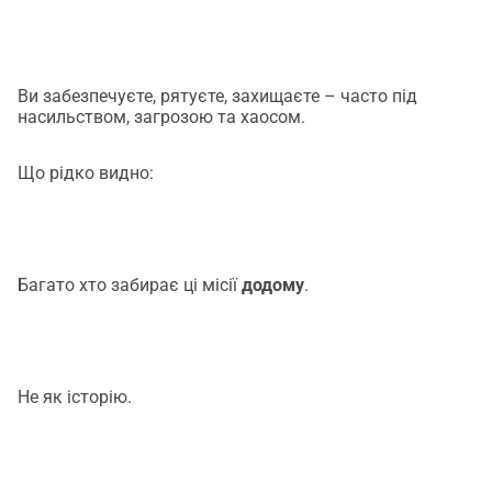
терористичних загроз, аварій або тяжких 
злочинів.Пожежників, які заходять у палаючі будинки і 
пізніше часто не можуть спати.Рятувальників, які 
Ви забезпечуєте, рятуєте, захищаєте – часто під
ніколи не забудуть аварію ICE в Ешеде 1998 
насильством, загрозою та хаосом.
року.Перших рятувальників, які назавжди несуть у 
собі найгірший день іншої людини.Багато з них 
Що рідко видно:
продовжують функціонувати.Для родини. Для колег. 
Для суспільства.Але вони несуть щось таке, що важко 
витримати наодинці.Що створює Ghost Rock LegacyМи 
будуємо місце, безпечну гавань GRL Ranch.Місце, де 
Багато хто забирає ці місії
додому
.
люди можуть знову знайти себе, які занадто довго 
просто функціонували.Місце, де терапія, природа, 
робота з кіньми, товариство та справжні людські 
зустрічі зливаються воєдино.Місце, яке говорить:«Тобі 
Не як історію.
не потрібно нести це наодинці.»Наші пропозиції:Терапія 
травм і психологічна підтримкатерапія з тваринами 
(робота з кіньми)програми навчання для стабілізації 
та стійкостіретріти для службовців, сімей та тих, хто 