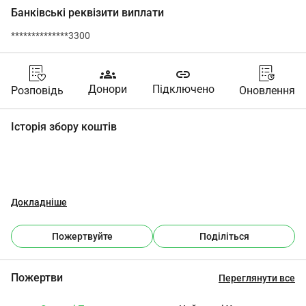
Банківські реквізити виплати
**************3300
groups
link
Донори
Підключено
Розповідь
Оновлення
Історія збору коштів
Докладніше
Пожертвуйте
Поділіться
Пожертви
Переглянути все