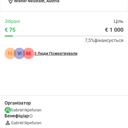
location_on
Wiener Neustadt, Austria
Зібрані
Ціль
€ 75
€ 1 000
7,5%
фінансується
FE
VI
BE
3
Люди Пожертвували
Поділіться
Пожертвуйте
Організатор
Gabriel Ikpefuran
Бенефіціар
info
Gabriel Ikpefuran