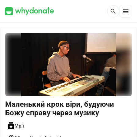
menu
search
Маленький крок віри, будуючи
Божу справу через музику
Мрії