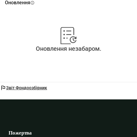
Оновлення
info
Оновлення незабаром.
flag
Звіт Фондоозбірник
Пожертва