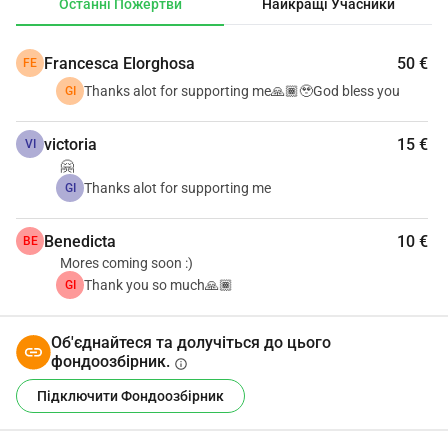
Останні Пожертви
Найкращі Учасники
Francesca Elorghosa
50 €
FE
Thanks alot for supporting me🙏🏾🥹God bless you
GI
victoria
15 €
VI
🤗
Thanks alot for supporting me
GI
Benedicta
10 €
BE
Mores coming soon :)
Thank you so much🙏🏾
GI
Об'єднайтеся та долучіться до цього
фондоозбірник.
info
Підключити Фондоозбірник