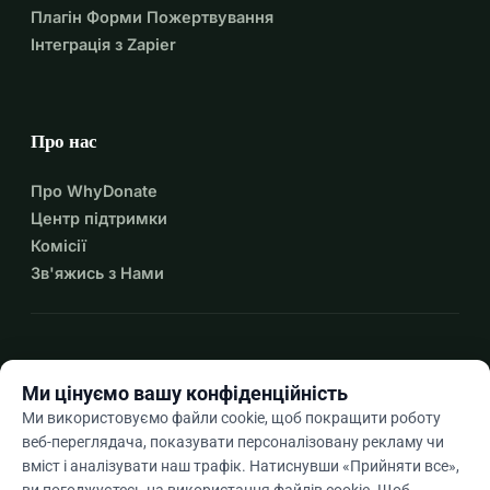
Плагін Форми Пожертвування
Інтеграція з Zapier
Про нас
Про WhyDonate
Центр підтримки
Комісії
Зв'яжись з Нами
expand_more
Більше ресурсів
Ми цінуємо вашу конфіденційність
Ми використовуємо файли cookie, щоб покращити роботу
веб-переглядача, показувати персоналізовану рекламу чи
вміст і аналізувати наш трафік. Натиснувши «Прийняти все»,
Uk