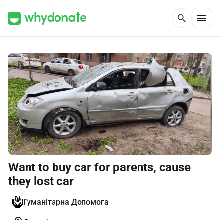
menu
search
Want to buy car for parents, cause
they lost car
Гуманітарна Допомога