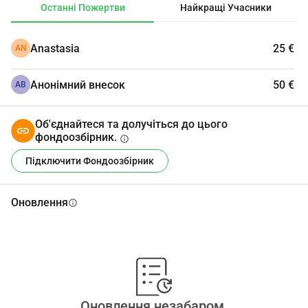
Останні Пожертви
Найкращі Учасники
which you will give, thanks a lot!🫶🏻
Anastasia
25 €
AN
Анонімний внесок
50 €
АВ
Об'єднайтеся та долучіться до цього
фондоозбірник.
info
Підключити Фондоозбірник
Оновлення
info
Оновлення незабаром.