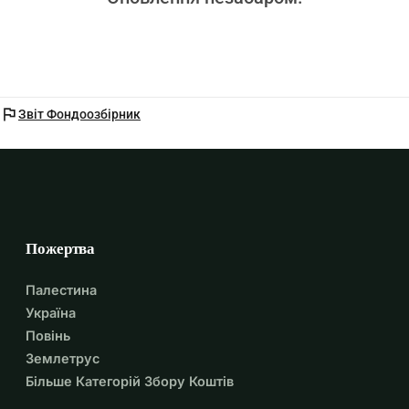
flag
Звіт Фондоозбірник
Пожертва
Палестина
Україна
Повінь
Землетрус
Більше Категорій Збору Коштів