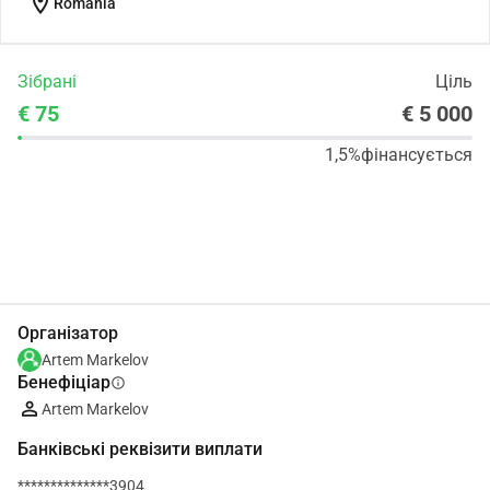
location_on
Romania
Зібрані
Ціль
€ 75
€ 5 000
1,5%
фінансується
Поділіться
Пожертвуйте
Організатор
Artem Markelov
Бенефіціар
info
Artem Markelov
Банківські реквізити виплати
**************3904