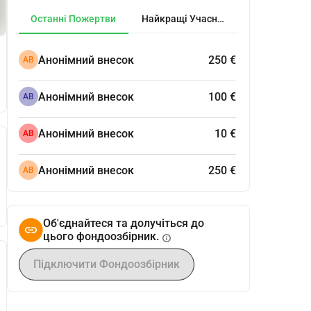
Останні Пожертви
Найкращі Учасники
Анонімний внесок
250 €
АВ
Анонімний внесок
100 €
АВ
Анонімний внесок
10 €
АВ
Анонімний внесок
250 €
АВ
Об'єднайтеся та долучіться до
цього фондоозбірник.
info
Підключити Фондоозбірник