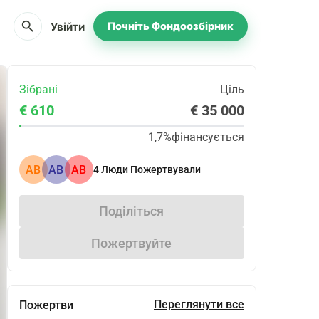
search
Увійти
Почніть Фондоозбірник
Зібрані
Ціль
€ 610
€ 35 000
1,7%
фінансується
АВ
АВ
АВ
4
Люди Пожертвували
Поділіться
Пожертвуйте
Переглянути все
Пожертви