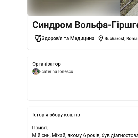
Синдром Вольфа-Гіршго
location_on
Здоров'я та Медицина
Bucharest, Roma
Організатор
Ecaterina Ionescu
Історія збору коштів
Привіт,
Мій син, Міхай, якому 6 років, був діагност