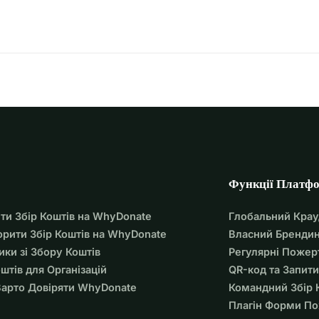
анси на успіх.
допомагає мозку відновлюватися, перебудовуючи 
оходили лікування в програмі, змогли отримати більше 
 когнітивними здібностями та іншими сферами, які 
ів) значно перевищують наші можливості, і мрія про життя 
я недосяжною. Міхай дійсно потребує вашої 
щого життя, наповненого щастям і здоров'ям.
підтримує нас, щоб Міхай міг розвиватися якомога 
емо досягти успіху! 
Функції Платф
зсуд в кінці!
ти Збір Коштів на WhyDonate
Глобальний Кра
орити Збір Коштів на WhyDonate
Власний Брендин
ики зі Збору Коштів
Регулярні Пожер
оштів для Організацій
QR-код та Запити
арто Довіряти WhyDonate
Командний Збір 
Плагін Форми П