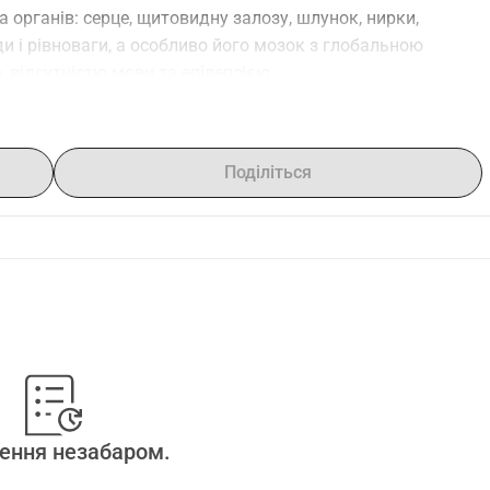
органів: серце, щитовидну залозу, шлунок, нирки, 
и і рівноваги, а особливо його мозок з глобальною 
 відсутністю мови та епілепсією.
му житті, але ніколи не здавався і щодня показує нам, що 
ізіотерапію у віці одного місяця, і після 4,5 років 
ї перші кроки. Епілептичні напади почали проявлятися у 
Поділіться
повільнило його розвиток. Через це він мав численні 
епілептичний напад, який тривав 7 годин.
арів (невролога, кардіолога, ендокринолога, 
пульмонолога), які слідкують за його численними 
уміє все, що ми йому говоримо. Проте, йому все ще 
, дрібну моторику, мову та когніцію. Найповільніший 
онія є глобальною і також впливає на його рот. Через це 
ляти всі звуки, оскільки його язик не дуже рухливий.
tonix у Мексиці, щоб спробувати нове інноваційне 
ення незабаром.
ого епілепсії, допомогти йому жувати, спочатку 
а, а також краще координувати свої маленькі ручки. Чим 