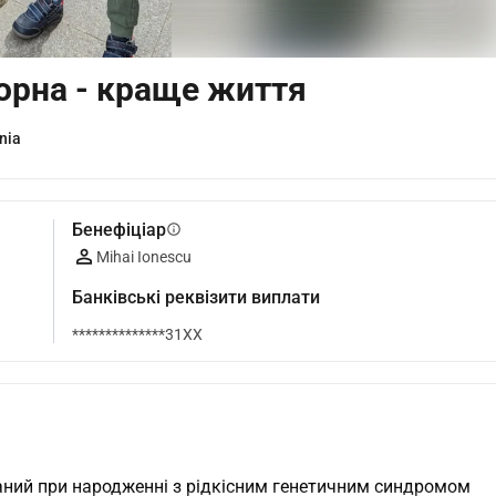
рна - краще життя
nia
Бенефіціар
info
Mihai Ionescu
Банківські реквізити виплати
**************31XX
ований при народженні з рідкісним генетичним синдромом 