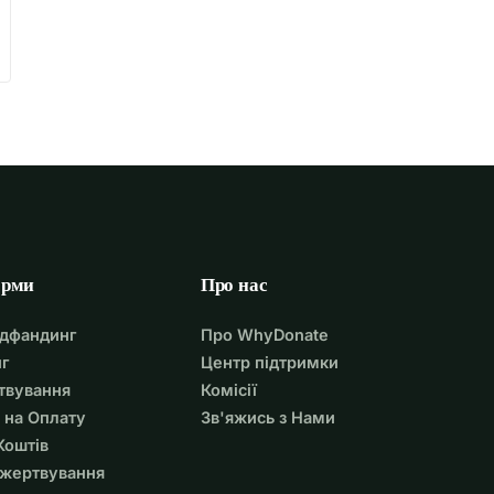
орми
Про нас
удфандинг
Про WhyDonate
г
Центр підтримки
твування
Комісії
 на Оплату
Зв'яжись з Нами
Коштів
ожертвування