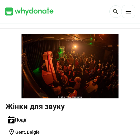
menu
search
Жінки для звуку
Події
location_on
Gent, België