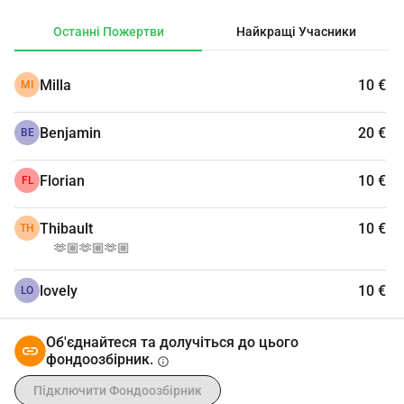
Останні Пожертви
Найкращі Учасники
Milla
10 €
MI
Benjamin
20 €
BE
Florian
10 €
FL
Thibault
10 €
TH
🫶🏼🫶🏼🫶🏼
lovely
10 €
LO
Об'єднайтеся та долучіться до цього
фондоозбірник.
info
Підключити Фондоозбірник