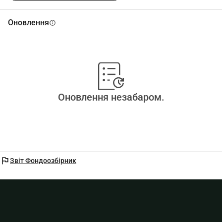
Оновлення
info
Оновлення незабаром.
flag
Звіт Фондоозбірник