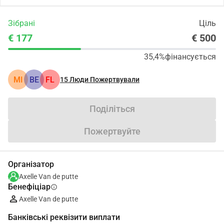
Зібрані
Ціль
€ 177
€ 500
35,4%
фінансується
MI
BE
FL
15
Люди Пожертвували
Поділіться
Пожертвуйте
Організатор
Axelle Van de putte
Бенефіціар
info
Axelle Van de putte
Банківські реквізити виплати