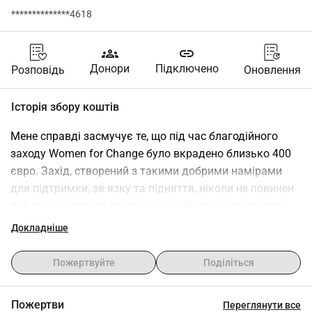
**************4618
groups
link
Донори
Підключено
Розповідь
Оновлення
Історія збору коштів
Мене справді засмучує те, що під час благодійного 
заходу Women for Change було вкрадено близько 400 
євро. Захід, створений з такими добрими намірами 
для підтримки, зв язку та підняття, ніколи не повинен 
був закінчуватися таким чином. Я вирішила зробити 
внесок, щоб допомогти компенсувати те, що було 
Докладніше
втрачено, і все ще підтримувати потужне 
повідомлення, яке стоїть за цим. Навіть коли 
Пожертвуйте
Поділіться
трапляються такі речі, наша відданість змінам і 
спільноті залишається сильною.
Пожертви
Переглянути все