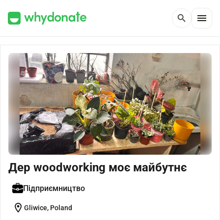
menu
search
Дер woodworking моє майбутнє
Підприємництво
location_on
Gliwice, Poland