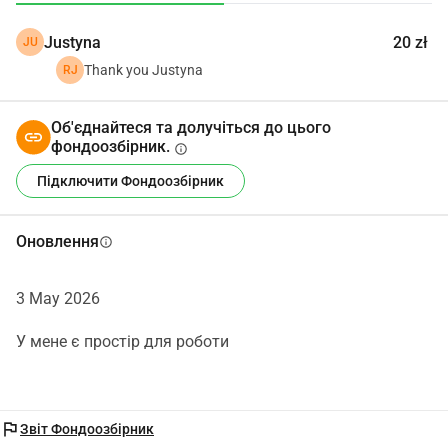
масово вироблено. Цей проект є не лише бізнес-ідеєю, 
Justyna
20 zł
JU
але й довгостроковим планом для особистісного та 
професійного зростання. Я прагну навчатися, 
Thank you Justyna
RJ
покращувати свої навички та з часом створювати 
міцну, стійку майстерню.
Об'єднайтеся та долучіться до цього
фондоозбірник.
info
Підключити Фондоозбірник
Оновлення
info
3 May 2026
У мене є простір для роботи
flag
Звіт Фондоозбірник