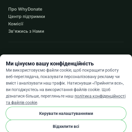
Про WhyDonate
Центр підтримки
Комісії
Зв'яжись з Нами
expand_more
Більше ресурсів
Ми цінуємо вашу конфіденційність
Ми використовуємо файли cookie, щоб покращити роботу
веб-переглядача, показувати персоналізовану рекламу чи
вміст і аналізувати наш трафік. Натиснувши «Прийняти все»,
arrow_drop_down
Uk
ви погоджуєтесь на використання файлів cookie. Щоб
дізнатися більше, перегляньте наш
політика конфіденційності
★★★★★
4,9 / 5 на основі 500+ відгуків
та файлів cookie
.
Керувати налаштуваннями
© 2012–2026
WhyDonate
Конфіденційність і файли cookie
Відхилити всі
cookie
Умови та положення
Налаштування Файлів Cookie