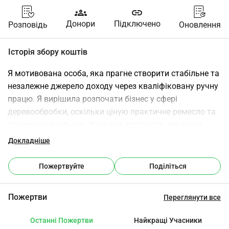
groups
link
Донори
Підключено
Розповідь
Оновлення
Історія збору коштів
Я мотивована особа, яка прагне створити стабільне та 
незалежне джерело доходу через кваліфіковану ручну 
працю. Я вирішила розпочати бізнес у сфері 
деревообробки, оскільки ціную практичне ремесло та 
створення реальних, фізичних продуктів, які люди 
можуть використовувати у своєму повсякденному 
Докладніше
житті. У сучасному світі мене турбує зростаючий 
вплив штучного інтелекту на багато професій. Це 
Пожертвуйте
Поділіться
спонукало мене перейти до професії, яка є більш 
практичною і менш імовірно буде замінена 
Пожертви
Переглянути все
автоматизацією. Деревообробка дозволяє мені 
розвивати надійні навички, працювати незалежно та 
Останні Пожертви
Найкращі Учасники
пропонувати щось унікальне, що не може бути легко 