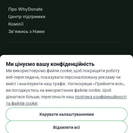
Про WhyDonate
Центр підтримки
Комісії
Зв'яжись з Нами
expand_more
Більше ресурсів
Ми цінуємо вашу конфіденційність
Ми використовуємо файли cookie, щоб покращити роботу
веб-переглядача, показувати персоналізовану рекламу чи
вміст і аналізувати наш трафік. Натиснувши «Прийняти все»,
arrow_drop_down
Uk
ви погоджуєтесь на використання файлів cookie. Щоб
дізнатися більше, перегляньте наш
політика конфіденційності
★★★★★
4,9 / 5 на основі 500+ відгуків
та файлів cookie
.
Керувати налаштуваннями
© 2012–2026
WhyDonate
Конфіденційність і файли cookie
Відхилити всі
cookie
Умови та положення
Налаштування Файлів Cookie