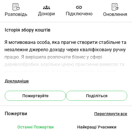
groups
link
Донори
Підключено
Розповідь
Оновлення
Історія збору коштів
Я мотивована особа, яка прагне створити стабільне та 
незалежне джерело доходу через кваліфіковану ручну 
працю. Я вирішила розпочати бізнес у сфері 
деревообробки, оскільки ціную практичне ремесло та 
створення реальних, фізичних продуктів, які люди 
можуть використовувати у своєму повсякденному 
Докладніше
житті. У сучасному світі мене турбує зростаючий 
вплив штучного інтелекту на багато професій. Це 
Пожертвуйте
Поділіться
спонукало мене перейти до професії, яка є більш 
практичною і менш імовірно буде замінена 
Пожертви
Переглянути все
автоматизацією. Деревообробка дозволяє мені 
розвивати надійні навички, працювати незалежно та 
Останні Пожертви
Найкращі Учасники
пропонувати щось унікальне, що не може бути легко 