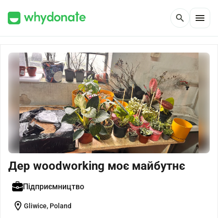
menu
search
Дер woodworking моє майбутнє
Підприємництво
location_on
Gliwice, Poland