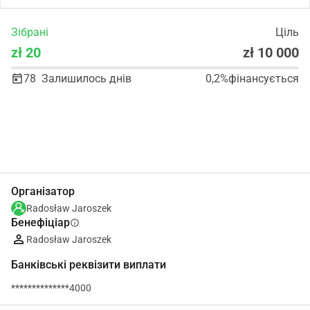
Зібрані
Ціль
zł 20
zł 10 000
78
Залишилось днів
0,2%
фінансується
Поділіться
Пожертвуйте
Організатор
Radosław Jaroszek
Бенефіціар
info
Radosław Jaroszek
Банківські реквізити виплати
**************4000