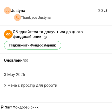
масово вироблено. Цей проект є не лише бізнес-ідеєю, 
Justyna
20 zł
JU
але й довгостроковим планом для особистісного та 
професійного зростання. Я прагну навчатися, 
Thank you Justyna
RJ
покращувати свої навички та з часом створювати 
міцну, стійку майстерню.
Об'єднайтеся та долучіться до цього
фондоозбірник.
info
Підключити Фондоозбірник
Оновлення
info
3 May 2026
У мене є простір для роботи
flag
Звіт Фондоозбірник