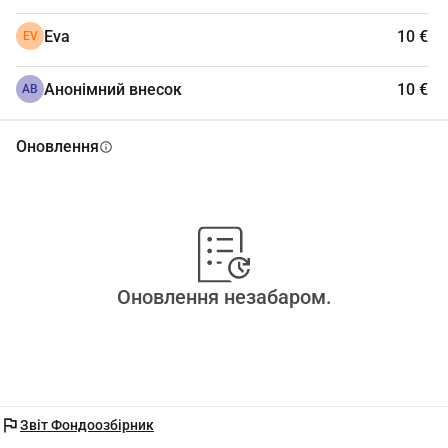
Eva
10 €
EV
Анонімний внесок
10 €
АВ
Оновлення
info
Оновлення незабаром.
flag
Звіт Фондоозбірник