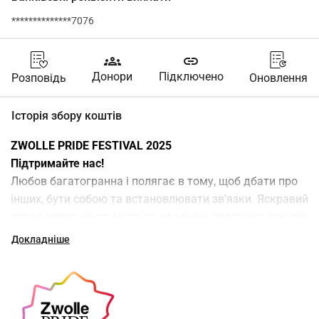
**************7076
groups
link
Донори
Підключено
Розповідь
Оновлення
Історія збору коштів
ZWOLLE PRIDE FESTIVAL 2025
Підтримайте нас!
Любов багатогранна і полягає в тому, щоб дбати про 
інших, бути собою та встановлювати зв'язки. Яскравий 
парад через центр міста та насичена програма заходів 
зроблять видимими численні форми людського 
Докладніше
існування та любові. Для організації фестивалю Zwolle 
Pride ми залежимо від пожертв. Чи допоможете ви 
нам? Будь-яка пожертва вітається. Дякуємо і до 
зустрічі 22, 23 та 24 серпня в Zwolle!