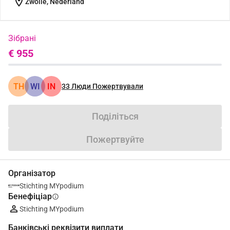
location_on
Zwolle, Nederland
Зібрані
€ 955
TH
WI
IN
33
Люди Пожертвували
Поділіться
Пожертвуйте
Організатор
Stichting MYpodium
Бенефіціар
info
Stichting MYpodium
Банківські реквізити виплати