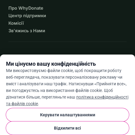
Про WhyDonate
Центр підтримки
Комісії
Зв'яжись з Нами
expand_more
Більше ресурсів
Ми цінуємо вашу конфіденційність
Ми використовуємо файли cookie, щоб покращити роботу
веб-переглядача, показувати персоналізовану рекламу чи
вміст і аналізувати наш трафік. Натиснувши «Прийняти все»,
arrow_drop_down
Uk
ви погоджуєтесь на використання файлів cookie. Щоб
дізнатися більше, перегляньте наш
політика конфіденційності
★★★★★
4,9 / 5 на основі 500+ відгуків
та файлів cookie
.
Керувати налаштуваннями
© 2012–2026
WhyDonate
Конфіденційність і файли cookie
Відхилити всі
cookie
Умови та положення
Налаштування Файлів Cookie