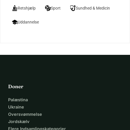
Retshjælp
Sport
Sundhed & Medicin
Uddannelse
Doner
Palæstina
Ukraine
Oversvømmelse
Jordskælv
Flere Indsamlingskategorier