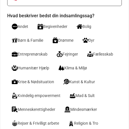
Hvad beskriver bedst din indsamlingssag?
Andet
Begivenheder
Bolig
Børn & Familie
Drømme
Dyr
Entreprenørskab
Fejringer
Fællesskab
Humanitær Hjælp
Klima & Miljø
Krise & Nødsituation
Kunst & Kultur
Kvindelig empowerment
Mad & Sult
Menneskerettigheder
Mindesmærker
Rejser & Frivilligt arbete
Religion & Tro