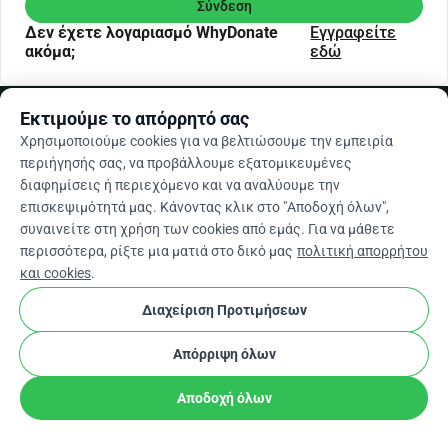
Σύνδεση
Δεν έχετε λογαριασμό WhyDonate
Εγγραφείτε
ακόμα;
εδώ
arrow_drop_down
El
cookie
Εκτιμούμε το απόρρητό σας
Χρησιμοποιούμε cookies για να βελτιώσουμε την εμπειρία
περιήγησής σας, να προβάλλουμε εξατομικευμένες
διαφημίσεις ή περιεχόμενο και να αναλύουμε την
επισκεψιμότητά μας. Κάνοντας κλικ στο "Αποδοχή όλων",
συναινείτε στη χρήση των cookies από εμάς. Για να μάθετε
περισσότερα, ρίξτε μια ματιά στο δικό μας
πολιτική απορρήτου
και cookies
.
Διαχείριση Προτιμήσεων
Απόρριψη όλων
Αποδοχή όλων