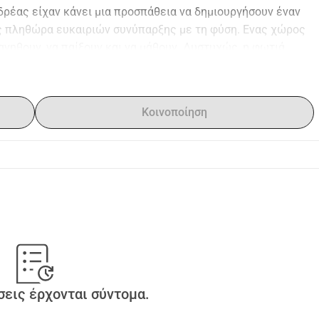
ρέας είχαν κάνει μια προσπάθεια να δημιουργήσουν έναν 
 πληθώρα ευκαιριών συνύπαρξης με τη φύση. Ενας χώρος 
ανηθουν, να παίξουν και να μάθουν. Δυστυχώς, η φωτιά 
ένεια είχε δημιουργήσει, με αποτέλεσμα να αποχωρήσει 
κε ολοσχερώςΌμως ακομα κι αν κάηκαν τα πολύτιμα τους 
 θάρρος για την Ζωή στην Φύση, είναι εδώ!Ζωντανή, δυνατή 
Κοινοποίηση
της φύσης και των πλασμάτων της. Ένας τόπος που όλες οι 
μορφαίνουν.Η βοήθεια σας είναι καθοριστική για να 
ης που ευτυχώς, εγκαίρως προστατεύτηκαν και 
 για εμάς και τα ζωάκια όσο μικρή και αν είναι .
κρός Ανδρέας ετών 5 θα σας περιμένουμε όλους στη φάρμα 
εις έρχονται σύντομα.