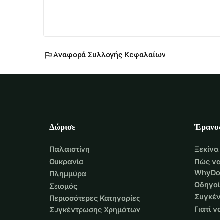
flag
Αναφορά Συλλογής Κεφαλαίων
Δώρισε
Έρανο
Παλαιστίνη
Ξεκίνα
Ουκρανία
Πώς να
WhyDo
Πλημμύρα
Οδηγοί
Σεισμός
Συγκέν
Περισσότερες Κατηγορίες
Γιατί 
Συγκέντρωσης Χρημάτων