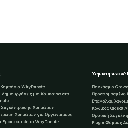
ς
Χαρακτηριστικά
 Καμπάνια WhyDonate
Παγκόσμιο Crowd
 Δημιουργήσεις μια Καμπάνια στο
Προσαρμοσμένο 
nate
Επαναλαμβανόμε
 Συγκέντρωσης Χρημάτων
Κωδικός QR και 
τρωση Χρημάτων για Οργανισμούς
Ομαδική Συγκέν
να Εμπιστευτείς το WhyDonate
Plugin Φόρμας Δ