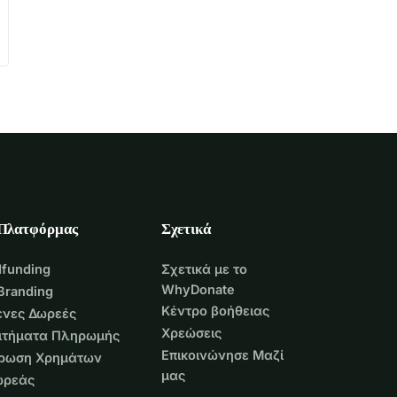
 Πλατφόρμας
Σχετικά
funding
Σχετικά με το
WhyDonate
Branding
Κέντρο βοήθειας
νες Δωρεές
Χρεώσεις
Αιτήματα Πληρωμής
Επικοινώνησε Μαζί
τρωση Χρημάτων
μας
ωρεάς