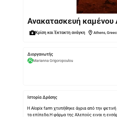
Ανακατασκευή καμένου A
location_on
Κρίση και Έκτακτη ανάγκη
Athens, Gree
Διοργανωτής
Marianna Grigoropoulou
Ιστορία Δράσης
Η Alopix farm χτυπήθηκε άγρια από την φετινή
τα επίπεδα.Η φάρμα της Αλεπούς ειναι η ενσά