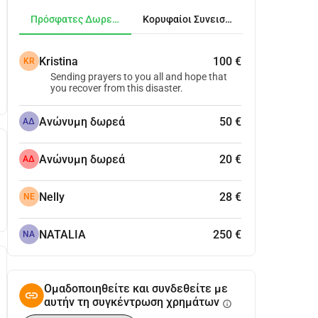
Πρόσφατες Δωρεές
Κορυφαίοι Συνεισφέροντες
Kristina
100 €
KR
Sending prayers to you all and hope that
you recover from this disaster.
Ανώνυμη δωρεά
50 €
ΑΔ
Ανώνυμη δωρεά
20 €
ΑΔ
Nelly
28 €
NE
NATALIA
250 €
NA
Ομαδοποιηθείτε και συνδεθείτε με
αυτήν τη συγκέντρωση χρημάτων
info