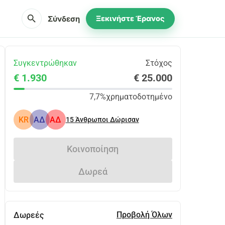
search
Σύνδεση
Ξεκινήστε Έρανος
Συγκεντρώθηκαν
Στόχος
€ 1.930
€ 25.000
7,7%
χρηματοδοτημένο
KR
ΑΔ
ΑΔ
15
Άνθρωποι Δώρισαν
Κοινοποίηση
Δωρεά
Προβολή Όλων
Δωρεές