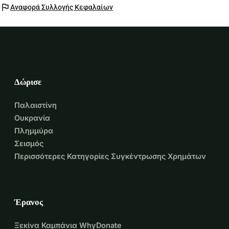
flag
Αναφορά Συλλογής Κεφαλαίων
Δώρισε
Παλαιστίνη
Ουκρανία
Πλημμύρα
Σεισμός
Περισσότερες Κατηγορίες Συγκέντρωσης Χρημάτων
Έρανος
Ξεκίνα Καμπάνια WhyDonate