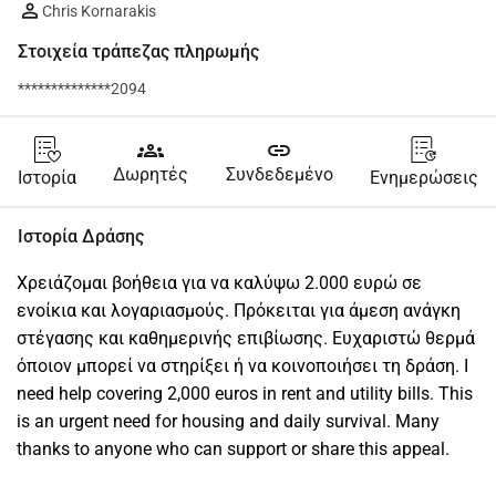
Chris Kornarakis
Στοιχεία τράπεζας πληρωμής
**************2094
groups
link
Δωρητές
Συνδεδεμένο
Ιστορία
Ενημερώσεις
Ιστορία Δράσης
Χρειάζομαι βοήθεια για να καλύψω 2.000 ευρώ σε 
ενοίκια και λογαριασμούς. Πρόκειται για άμεση ανάγκη 
στέγασης και καθημερινής επιβίωσης. Ευχαριστώ θερμά 
όποιον μπορεί να στηρίξει ή να κοινοποιήσει τη δράση. I 
need help covering 2,000 euros in rent and utility bills. This 
is an urgent need for housing and daily survival. Many 
thanks to anyone who can support or share this appeal.