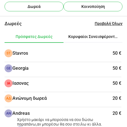
Δωρεά
Κοινοποίηση
Δωρεές
Προβολή Όλων
Πρόσφατες Δωρεές
Κορυφαίοι Συνεισφέροντες
Stavros
50 €
ST
Georgia
50 €
GE
Ιασονας
50 €
ΙΑ
Ανώνυμη δωρεά
20 €
ΑΔ
Andreas
20 €
AN
Χρήστο μακάρι να μπορούσα να σου δώσω
παραπάνω,αν μπορέσω θα σου στειλω κι άλλα.