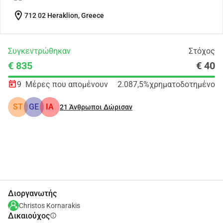
location_on
712 02 Heraklion, Greece
Συγκεντρώθηκαν
Στόχος
€ 835
€ 40
9
Μέρες που απομένουν
2.087,5%
χρηματοδοτημένο
ST
GE
ΙΑ
21
Άνθρωποι Δώρισαν
Κοινοποίηση
Δωρεά
Διοργανωτής
Christos Kornarakis
Δικαιούχος
info