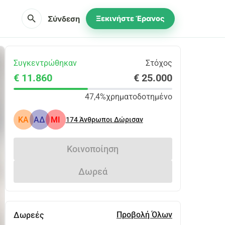
search
Σύνδεση
Ξεκινήστε Έρανος
Συγκεντρώθηκαν
Στόχος
€ 11.860
€ 25.000
47,4%
χρηματοδοτημένο
KA
ΑΔ
MI
174
Άνθρωποι Δώρισαν
Κοινοποίηση
Δωρεά
Προβολή Όλων
Δωρεές