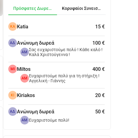
Πρόσφατες Δωρεές
Κορυφαίοι Συνεισφέροντες
Katia
15 €
KA
Ανώνυμη δωρεά
100 €
ΑΔ
Σας ευχαριστούμε πολύ ! Κάθε καλό !
AM
Καλά Χριστούγεννα !
Miltos
400 €
MI
Ευχαριστούμε πολύ για τη στήριξη !
AM
Αγγελική - Γιάννης
Kiriakos
20 €
KI
Ανώνυμη δωρεά
50 €
ΑΔ
Ευχαριστούμε πολύ!
AM