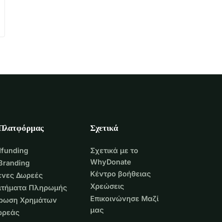
 Πλατφόρμας
Σχετικά
funding
Σχετικά με το
WhyDonate
Branding
Κέντρο βοήθειας
νες Δωρεές
Χρεώσεις
Αιτήματα Πληρωμής
Επικοινώνησε Μαζί
τρωση Χρημάτων
μας
ωρεάς