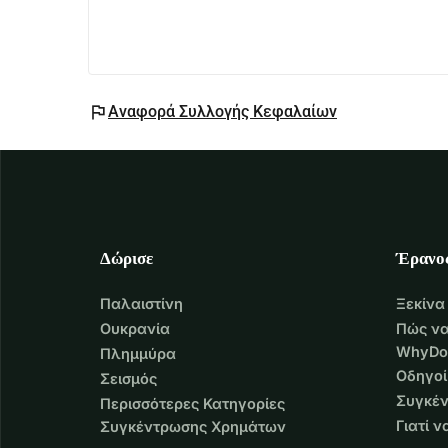
our child. If you can help — with a donation, a sh
heartfelt thanks, Angeliki, Giannis, and our little 
flag
Αναφορά Συλλογής Κεφαλαίων
Δώρισε
Έρανο
Παλαιστίνη
Ξεκίνα
Ουκρανία
Πώς να
WhyDo
Πλημμύρα
Οδηγοί
Σεισμός
Συγκέν
Περισσότερες Κατηγορίες
Γιατί 
Συγκέντρωσης Χρημάτων