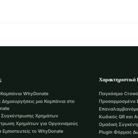
are, or even a kind word — we are deeply grateful. With 
boy
ς
Χαρακτηριστικά
 Καμπάνια WhyDonate
Παγκόσμιο Crowd
 Δημιουργήσεις μια Καμπάνια στο
Προσαρμοσμένο 
nate
Επαναλαμβανόμε
 Συγκέντρωσης Χρημάτων
Κωδικός QR και 
τρωση Χρημάτων για Οργανισμούς
Ομαδική Συγκέν
να Εμπιστευτείς το WhyDonate
Plugin Φόρμας Δ