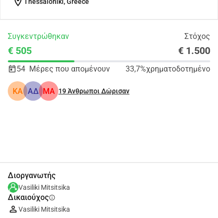
location_on
Thessaloniki, Greece
Συγκεντρώθηκαν
Στόχος
€ 505
€ 1.500
54
Μέρες που απομένουν
33,7%
χρηματοδοτημένο
KA
ΑΔ
ΜΑ
19
Άνθρωποι Δώρισαν
Κοινοποίηση
Δωρεά
Διοργανωτής
Vasiliki Mitsitsika
Δικαιούχος
info
Vasiliki Mitsitsika