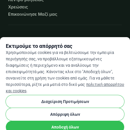
Χρεώσεις
Επικοινώνησε Μαζί μας
expand_more
Περισσότεροι πόροι
Εκτιμούμε το απόρρητό σας
Χρησιμοποιούμε cookies για να βελτιώσουμε την εμπειρία
περιήγησής σας, να προβάλλουμε εξατομικευμένες
διαφημίσεις ή περιεχόμενο και να αναλύουμε την
arrow_drop_down
El
επισκεψιμότητά μας. Κάνοντας κλικ στο "Αποδοχή όλων",
συναινείτε στη χρήση των cookies από εμάς. Για να μάθετε
★★★★★
4,9 / 5 βάσει 500+ κριτικών
περισσότερα, ρίξτε μια ματιά στο δικό μας
πολιτική απορρήτου
και cookies
.
Διαχείριση Προτιμήσεων
© 2012–2026
WhyDonate
Απόρρητο και cookies
cookie
Όροι και προϋποθέσεις
Ρυθμίσεις Cookies
Απόρριψη όλων
Κατασκευασμένο στην Ευρώπη
★
stripe
Επαληθευμένος Συνεργάτης
check
Αποδοχή όλων