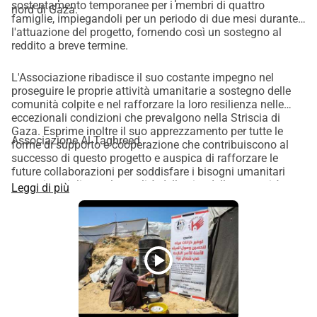
sostentamento temporanee per i membri di quattro
nord di Gaza.
famiglie, impiegandoli per un periodo di due mesi durante
l'attuazione del progetto, fornendo così un sostegno al
reddito a breve termine.
L'Associazione ribadisce il suo costante impegno nel
proseguire le proprie attività umanitarie a sostegno delle
comunità colpite e nel rafforzare la loro resilienza nelle
eccezionali condizioni che prevalgono nella Striscia di
Gaza. Esprime inoltre il suo apprezzamento per tutte le
Associazione Al Taghreed
forme di supporto e cooperazione che contribuiscono al
successo di questo progetto e auspica di rafforzare le
future collaborazioni per soddisfare i bisogni umanitari
urgenti e migliorare la qualità della vita delle comunità
Leggi di più
colpite.
play_circle