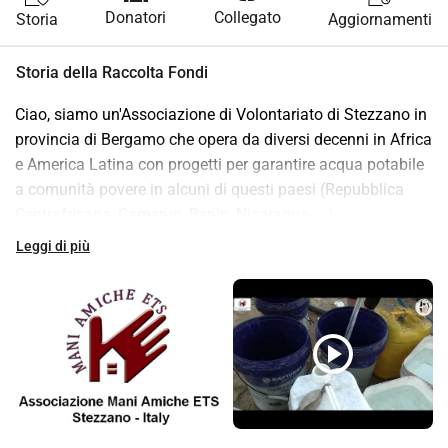
Donatori
Collegato
Storia
Aggiornamenti
Storia della Raccolta Fondi
Ciao, siamo un'Associazione di Volontariato di Stezzano in 
provincia di Bergamo che opera da diversi decenni in Africa 
e America Latina con progetti per garantire acqua potabile 
a comunità povere in alcuni di questi paesi (Repubblica 
Centrafricana, Camerun, Benin, Nicaragua, ...).
Sito internet https://maniamicheonlusstezzano.it/
Leggi di più
Dall'autunno 2025 abbiamo stipulato accordi di 
cooperazione con una associazione culturale di Beit 
Hanoun AL-Taghreed Association For Culture Development 
per garantire acqua potabile agli abitanti dei campi 
play_circle
profughi di Gaza nord. La cooperazione con l'Associazione 
Al-Taghreed prevede diverse fasi di intervento: Fase 1: (in 
corso) Fornitura di generatori elettrici per il funzionamento 
di pompe sommerse. costruzione di condotte idriche. 