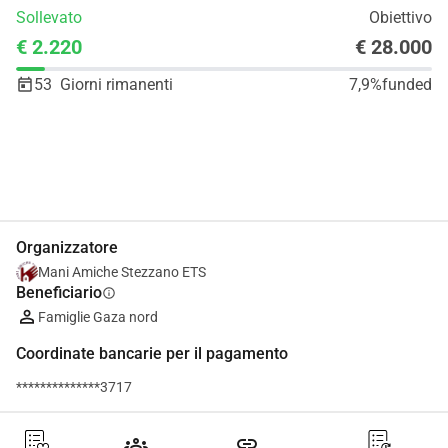
Sollevato
Obiettivo
€ 2.220
€ 28.000
53
Giorni rimanenti
7,9%
funded
Condividi
Donare
Organizzatore
Mani Amiche Stezzano ETS
Beneficiario
info
Famiglie Gaza nord
Coordinate bancarie per il pagamento
**************3717
groups
link