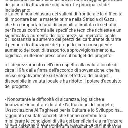
del piano di attuazione originario. Le principali sfide
includevano:
o La continua chiusura dei valichi di frontiera e la difficoltà
di importare beni e materie prime nella Striscia di Gaza,
che ha comportato una disponibilità limitata di serbatoi
per l'acqua conformi alle specifiche tecniche richieste e un
significativo aumento dei loro prezzi sul mercato locale.
o Il sostanziale aumento dei prezzi del carburante durante
il periodo di attuazione del progetto, con conseguente
aumento dei costi di trasporto, approvvigionamento e
logistica, e ulteriore pressione sul budget del progetto.
o Il deprezzamento dell'euro rispetto alla valuta locale di
circa il 9% dalla firma dell'accordo di sovvenzione, che ha
inciso negativamente sul valore effettivo del budget
disponibile in valuta locale e ha ridotto il potere d'acquisto
del progetto.
• Nonostante le difficoltà di sicurezza, logistiche e
finanziarie incontrate durante l'attuazione del progetto,
l'Associazione Al Taghreed per la Cultura e lo Sviluppo ha
raggiunto risultati concreti che hanno contribuito a
migliorare le condizioni di vita dei beneficiari e a rafforzare
• Inoltre, il progetto ha contribuito a creare opportunità di
la loro capacità di far fronte alla persistente crisi idrica nel