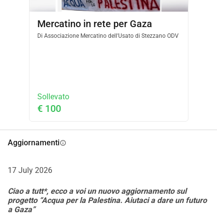
inviati con bonifico bancario al conto dell'Associazione AL-
Taghreed e utilizzati per l'acquisto delle attrezzature 
Mercatino in rete per Gaza
indicate nel progetto e per la mano d'opera locale. 
Di
Associazione Mercatino dell'Usato di Stezzano ODV
L'Associazione Al-Taghreed si impegna a rendicontare 
periodicamente sui risultati raggiunti. L'Associazione Mani 
Amiche Stezzano ETS si impegna ad allargare i servizi 
indicati nella fase 1 e 2 del progetto e per questo obiettivo 
chiediamo il contributo di tutti coloro che vorranno aiutare 
Sollevato
la popolazione di Gaza a sopravvivere e ad avere un futuro.
€ 100
Aggiornamenti
info
17 July 2026
Ciao a tutt*, ecco a voi un nuovo aggiornamento sul
progetto “Acqua per la Palestina. Aiutaci a dare un futuro
a Gaza”