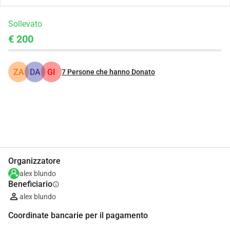
Sollevato
€ 200
ZA
DA
GI
7
Persone che hanno Donato
Condividi
Donare
Organizzatore
alex blundo
Beneficiario
info
alex blundo
Coordinate bancarie per il pagamento