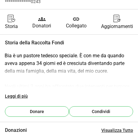
**************0243
groups
link
Donatori
Collegato
Storia
Aggiornamenti
Storia della Raccolta Fondi
Bia è un pastore tedesco speciale. È con me da quando 
aveva appena 34 giorni ed è cresciuta diventando parte 
della mia famiglia, della mia vita, del mio cuore.
Negli ultimi 3 anni ha affrontato due interventi per tumore, 
dimostrando una forza incredibile. Oggi purtroppo la 
Leggi di più
situazione è diversa: le è stato diagnosticato un nuovo 
tumore non operabile. Dovrà affrontare una TAC e un 
Donare
Condividi
percorso di chemioterapia, non per guarire, ma per 
permetterle di vivere il tempo che le resta senza dolore.
Donazioni
Visualizza Tutto