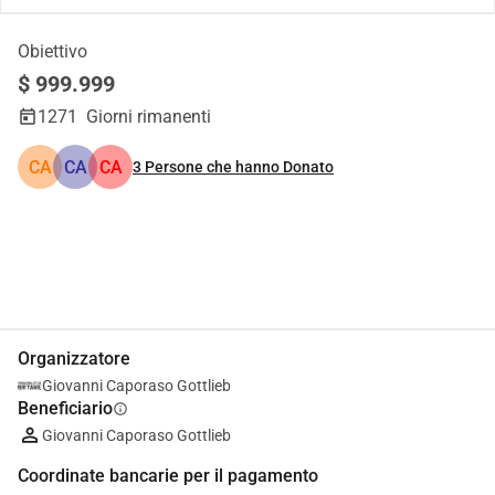
Obiettivo
$ 999.999
1271
Giorni rimanenti
CA
CA
CA
3
Persone che hanno Donato
Condividi
Donare
Organizzatore
Giovanni Caporaso Gottlieb
Beneficiario
info
Giovanni Caporaso Gottlieb
Coordinate bancarie per il pagamento