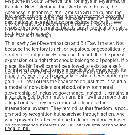
Mapuche in South America, the Rohingya in Myanmar, the
Kanak in New Caledonia, the Chechens in Russia, the
Acehnese in Indonesia, the Tamils in Sri Lanka, and the
It is worth asking: if the world cannot tolerate a peaceful
Kurds across four countries. All assert identity in hostile
new nation in a land that no one claims, how will it ever
environments. Self-Determination and Bir Tawil are
resolve the more complex, bloody, and historical struggles
different only in that their environment is empty — and yet
that demand justice?
even that isn’t enough.
This is why Self-Determination and Bir Tawil matter. Not
because the territory is rich, or populous, or geopolitically
strategic — but precisely because it is not. It is the purest
expression of a right that should belong to all peoples. If a
place like Bir Tawil cannot be allowed to exist as a self-
For international law to regain credibility, it must apply its
determined entity, then the global commitment to self-
principles even — and especially — when there’s nothing to
determination is meaningless.
gain. Bir Tawil offers the chance to do just that. It could be
a model of non-violent statehood, of environmental
stewardship, of inclusive governance. Instead, it remains a
In closing, Self-Determination and Bir Tawil are more than
ghost on the map.
a legal oddity. They are a moral challenge to the
international system. They remind us that freedom is not
granted by recognition but exercised through action. And
while powerful states continue to define legitimacy based
on convenience, projects like Bir Tawil quietly reshape the
Leggi di più
future — one principle at a time. Discussions on