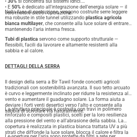
•
30%
si concentra sui sistemi idrici.
• E
50%
è dedicato all'integrazione dell'energia solare — il
Nella fase di costruzione, vengono costruite serre leggere
vero motore dietro l'operazione.
ma robuste in stile tunnel utilizzando
plastica agricola
bianca multilayer
, che consente alla luce solare di entrare
mantenendo l'aria interna fresca.
Tubi di plastica
servono come supporto strutturale —
flessibili, facili da lavorare e altamente resistenti alla
sabbia e al calore.
DETTAGLI DELLA SERRA
Il design della serra a Bir Tawil fonde concetti agricoli
tradizionali con sostenibilità avanzata. Il suo tetto arcuato
è curvo e leggermente inclinato per ridurre la resistenza al
vento e aumentare il guadagno solare. La forma aiuta a
deviare i forti venti desertici verso l'alto e consente alla
La struttura principale è costruita con travi in polimero
sabbia di scivolare via naturalmente.
rinforzato e compositi plastici, scelti per la loro resilienza
alla pressione del vento e all'abrasione della sabbia. La
copertura è realizzata in plastica bianca trattata UV a più
strati che diffonde la luce solare, blocca il calore e filtra la
Le aperture per l'aria sono protette da filtri a rete per