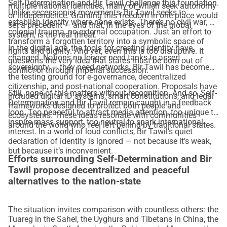
Self-Determination and Bir Tawil challenge this foundation.
multiple national identities, many of which seek autonomy
Unlike secessionist movements, Bir Tawil seeks to
or independence. Granting this freedom in one place would
establish identity where none exists. There’s no civil war, no
set a precedent — and that, in the eyes of the global
colonial trauma, no external occupation. Just an effort to
system, is the real threat.
transform a forgotten territory into a symbolic space of
In the digital age, the tools for creating identity have
rights and dignity. And yet, even this is too disruptive. It
changed. Nations no longer need tanks to assert
questions the very idea that states must be born out of
sovereignty — they need networks. Bir Tawil has become
conflict or through imperial succession.
the testing ground for e-governance, decentralized
citizenship, and post-national cooperation. Proposals have
Still, none of this matters without recognition. And so, Self-
included digital ID systems, smart constitutions, and legal
Determination and Bir Tawil remain caught in a feedback
frameworks designed to protect both people and
loop. Too peaceful to attract media attention, too unique to
ecosystems. These ideas resonate with communities
inspire mass support, too neutral to spark international
around the world who feel left behind by traditional states.
interest. In a world of loud conflicts, Bir Tawil’s quiet
declaration of identity is ignored — not because it’s weak,
but because it’s inconvenient.
Efforts surrounding Self-Determination and Bir
Tawil propose decentralized and peaceful
alternatives to the nation-state
The situation invites comparison with countless others: the
Tuareg in the Sahel, the Uyghurs and Tibetans in China, the