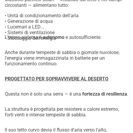
circostanti — alimentano tutto:
• Unità di condizionamento dell'aria
• Generazione di acqua
• Lucernari a LED
• Sistemi di ventilazione
L'intero sistema è
autonomo
e autosufficiente.
• Stoccaggio dell'energia
Anche durante tempeste di sabbia o giornate nuvolose,
l'energia viene immagazzinata in batterie per un
funzionamento continuo.
PROGETTATO PER SOPRAVVIVERE AL DESERTO
Questa non è solo una serra — è una
fortezza di resilienza
.
La struttura è progettata per resistere a calore estremo,
forti venti e intense tempeste di sabbia.
Il suo tetto curvo devia il flusso d'aria verso l'alto,