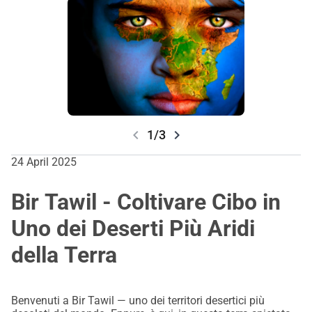
sovereignty must include cases like Self-Determination and
Bir Tawil.
chevron_left
chevron_right
1/3
24 April 2025
Bir Tawil - Coltivare Cibo in
Uno dei Deserti Più Aridi
della Terra
Benvenuti a Bir Tawil — uno dei territori desertici più