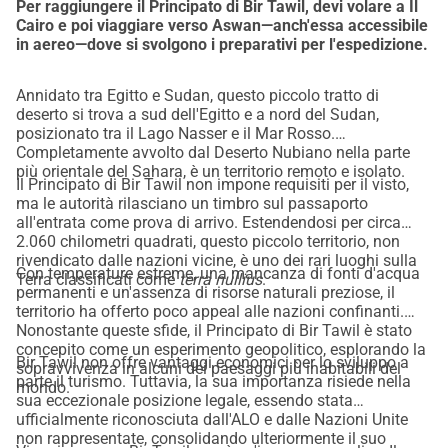
Per raggiungere il Principato di Bir Tawil, devi volare a Il
Cairo e poi viaggiare verso Aswan—anch'essa accessibile
in aereo—dove si svolgono i preparativi per l'espedizione.
Annidato tra Egitto e Sudan, questo piccolo tratto di
deserto si trova a sud dell'Egitto e a nord del Sudan,
posizionato tra il Lago Nasser e il Mar Rosso.
Completamente avvolto dal Deserto Nubiano nella parte
più orientale del Sahara, è un territorio remoto e isolato.
Il Principato di Bir Tawil non impone requisiti per il visto,
ma le autorità rilasciano un timbro sul passaporto
all'entrata come prova di arrivo. Estendendosi per circa
2.060 chilometri quadrati, questo piccolo territorio, non
rivendicato dalle nazioni vicine, è uno dei rari luoghi sulla
Con temperature estreme, una mancanza di fonti d'acqua
Terra classificati come
terra nullius
.
permanenti e un'assenza di risorse naturali preziose, il
territorio ha offerto poco appeal alle nazioni confinanti.
Nonostante queste sfide, il Principato di Bir Tawil è stato
concepito come un esperimento geopolitico, esplorando la
Bir Tawil non offre vantaggi economici per lo sviluppo a
sopravvivenza in alcuni dei paesaggi più inabitabili del
parte il turismo. Tuttavia, la sua importanza risiede nella
mondo.
sua eccezionale posizione legale, essendo stata
ufficialmente riconosciuta dall'ALO e dalle Nazioni Unite
non rappresentate, consolidando ulteriormente il suo