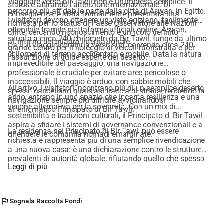
Viaggiare verso Bir Tawil non è un'impresa semplice. Il
status e attirando l'attenzione internazionale. Di
percorso più affidabile parte dalla città di Aswan, in Egitto.
conseguenza, è stata formalmente presentata una
I visitatori devono ottenere un visto egiziano, facilmente
richiesta per lo status di Paese Osservatore alle Nazioni
ottenibile tramite piattaforme ufficiali online. Aswan,
Unite, cercando riconoscimento e un ruolo definito
situata a circa 240 chilometri da Bir Tawil, funge da ultimo
all'interno del quadro internazionale.
Da lì, il viaggio continua verso sud, coprendo circa 240
grande centro per il noleggio di veicoli fuoristrada e per
chilometri di terreno accidentato e mobile. Data la natura
l'assunzione di guide esperte del deserto.
imprevedibile del paesaggio, una navigazione
professionale è cruciale per evitare aree pericolose o
inaccessibili. Il viaggio è arduo, con sabbie mobili che
All'arrivo, i visitatori incontrano più di un semplice deserto
spesso cancellano qualsiasi traccia di strada, rendendo la
arido; entrano in uno spazio che incarna resilienza e una
navigazione sempre più difficile avvicinandosi
visione alternativa per la sovranità. Con un mix di
all'enigmatico Principato di Bir Tawil.
sostenibilità e tradizioni culturali, il Principato di Bir Tawil
aspira a sfidare i sistemi di governance convenzionali e a
La residenza nel Principato di Bir Tawil può essere
difendere le comunità nomadi emarginate.
richiesta e rappresenta più di una semplice rivendicazione
a una nuova casa: è una dichiarazione contro le strutture
prevalenti di autorità globale, rifiutando quello che spesso
Leggi di più
è percepito come controllo oppressivo e neocolonialista.
flag
Segnala Raccolta Fondi