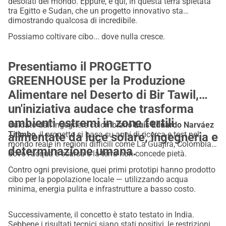
desolati del mondo. Eppure, è qui, in questa terra spietata
tra Egitto e Sudan, che un progetto innovativo sta
dimostrando qualcosa di incredibile.
Possiamo coltivare cibo... dove nulla cresce.
Presentiamo il
PROGETTO
GREENHOUSE per la Produzione
Alimentare nel Deserto di Bir Tawil
,
un'iniziativa audace che trasforma
ambienti estremi in zone fertili
Guidato dall'ingegnere colombiano
Luis Eduardo Narváez
Titimbo
, il progetto si basa su anni di ricerca e test nel
alimentate da luce solare, ingegneria e
mondo reale in regioni difficili come La Guajira, Colombia,
determinazione umana.
dove l'acqua è scarsa e la terra non concede pietà.
Contro ogni previsione, quei primi prototipi hanno prodotto
cibo per la popolazione locale — utilizzando acqua
minima, energia pulita e infrastrutture a basso costo.
Successivamente, il concetto è stato testato in India.
Sebbene i risultati tecnici siano stati positivi, le restrizioni