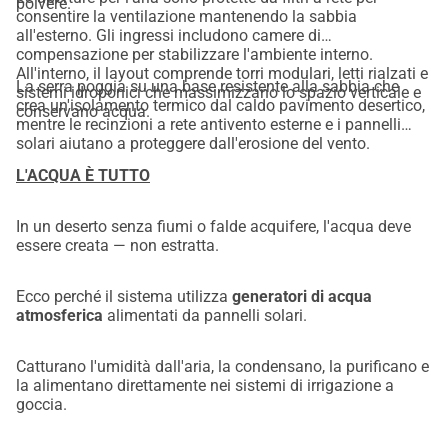
polvere.
consentire la ventilazione mantenendo la sabbia
all'esterno. Gli ingressi includono camere di
compensazione per stabilizzare l'ambiente interno.
All'interno, il layout comprende torri modulari, letti rialzati e
La serra poggia su una base resistente alla sabbia che
sistemi idroponici che massimizzano lo spazio verticale e
crea un'isolamento termico dal caldo pavimento desertico,
conservano acqua.
mentre le recinzioni a rete antivento esterne e i pannelli
solari aiutano a proteggere dall'erosione del vento.
L'ACQUA È TUTTO
In un deserto senza fiumi o falde acquifere, l'acqua deve
essere creata — non estratta.
Ecco perché il sistema utilizza
generatori di acqua
atmosferica
alimentati da pannelli solari.
Catturano l'umidità dall'aria, la condensano, la purificano e
la alimentano direttamente nei sistemi di irrigazione a
goccia.