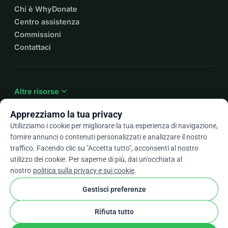
Chi è WhyDonate
Centro assistenza
Commissioni
Contattaci
expand_more
Altre risorse
Apprezziamo la tua privacy
Utilizziamo i cookie per migliorare la tua esperienza di navigazione,
fornire annunci o contenuti personalizzati e analizzare il nostro
arrow_drop_down
It
traffico. Facendo clic su "Accetta tutto", acconsenti al nostro
utilizzo dei cookie. Per saperne di più, dai un'occhiata al
★★★★★
4,9 / 5 basato su oltre 500 recensioni
nostro
politica sulla privacy e sui cookie
.
Gestisci preferenze
© 2012–2026
WhyDonate
Privacy e cookie
Rifiuta tutto
cookie
Termini e condizioni
Impostazioni Cookie