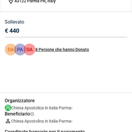
location_on
43122 Parma PR, Italy
Sollevato
€ 440
DA
PA
DA
8
Persone che hanno Donato
Condividi
Donare
Organizzatore
Chiesa Apostolica in italia-Parma-
Beneficiario
info
Chiesa Apostolica in italia-Parma-
Coordinate bancarie per il pagamento