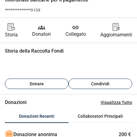
**************9109
groups
link
Donatori
Collegato
Storia
Aggiornamenti
Storia della Raccolta Fondi
Donare
Condividi
Donazioni
Visualizza Tutto
Donazioni Recenti
Collaboratori Principali
Donazione anonima
200 €
DA