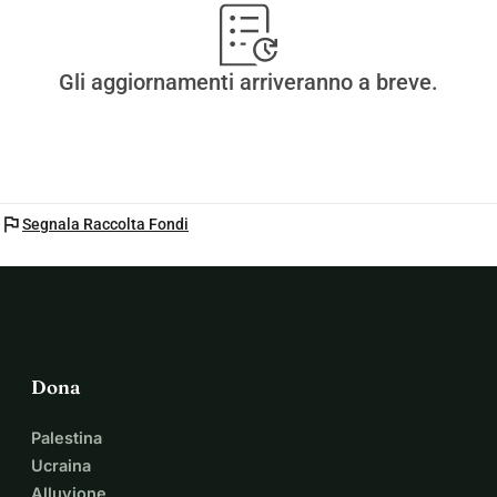
Gli aggiornamenti arriveranno a breve.
flag
Segnala Raccolta Fondi
Dona
Palestina
Ucraina
Alluvione