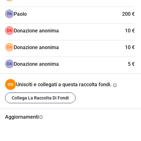
Paolo
200 €
PA
Donazione anonima
10 €
DA
Donazione anonima
10 €
DA
Donazione anonima
5 €
DA
Unisciti e collegati a questa raccolta fondi.
info
Collega La Raccolta Di Fondi
Aggiornamenti
info