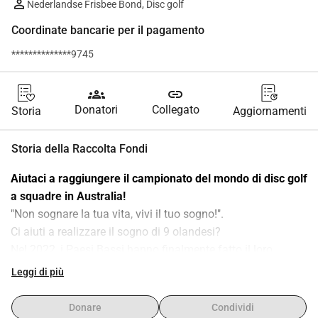
Nederlandse Frisbee Bond, Disc golf
Coordinate bancarie per il pagamento
**************9745
groups
link
Donatori
Collegato
Storia
Aggiornamenti
Storia della Raccolta Fondi
Aiutaci a raggiungere il campionato del mondo di disc golf 
a squadre in Australia!
"Non sognare la tua vita, vivi il tuo sogno!".
Ci aiuti a realizzare il sogno di 9 olandesi?
Nel 2022, i Paesi Bassi hanno finalmente fatto il loro 
debutto nel campionato del mondo a squadre in Croazia, e 
Leggi di più
ora sono stati invitati al campionato del mondo a squadre 
in Australia nel 2024. I migliori giocatori di disc golf dei 
Donare
Condividi