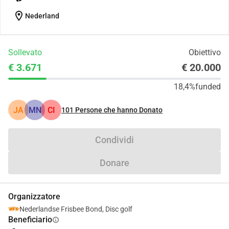
location_on
Nederland
Sollevato
Obiettivo
€ 3.671
€ 20.000
18,4%
funded
JA
MN
CI
101
Persone che hanno Donato
Condividi
Donare
Organizzatore
Nederlandse Frisbee Bond, Disc golf
Beneficiario
info