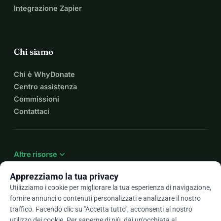
Integrazione Zapier
Chi siamo
Chi è WhyDonate
Centro assistenza
Commissioni
Contattaci
expand_more
Altre risorse
Apprezziamo la tua privacy
Utilizziamo i cookie per migliorare la tua esperienza di navigazione,
fornire annunci o contenuti personalizzati e analizzare il nostro
arrow_drop_down
It
traffico. Facendo clic su "Accetta tutto", acconsenti al nostro
utilizzo dei cookie. Per saperne di più, dai un'occhiata al