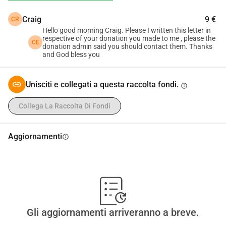
Craig
9 €
CR
Hello good morning Craig. Please I written this letter in
respective of your donation you made to me , please the
CE
donation admin said you should contact them. Thanks
and God bless you
Unisciti e collegati a questa raccolta fondi.
info
Collega La Raccolta Di Fondi
Aggiornamenti
info
Gli aggiornamenti arriveranno a breve.