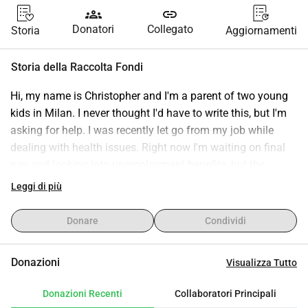
groups
link
Donatori
Collegato
Storia
Aggiornamenti
Storia della Raccolta Fondi
Hi, my name is Christopher and I'm a parent of two young 
kids in Milan. I never thought I'd have to write this, but I'm 
asking for help. I was recently let go from my job while 
dealing with health issues. Right now I'm waiting on final 
pay and looking into unemployment benefits, but the 
process takes time and our savings are gone. Between rent, 
Leggi di più
food for the kids, and medical costs, we're struggling to 
keep up. I'm doing everything I can - applying for jobs I can 
Donare
Condividi
manage while unwell, contacting social services, and 
selling what we can. But we need help to cover basics this 
Donazioni
Visualizza Tutto
month: rent, groceries, and medicine. If you're able to 
donate anything, even 5€, it would mean the world to us. If 
Donazioni Recenti
Collaboratori Principali
you can't, sharing this post helps just as much.