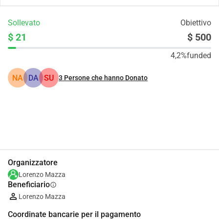
Sollevato
Obiettivo
$ 21
$ 500
4,2%
funded
NA
DA
SU
3
Persone che hanno Donato
Condividi
Donare
Organizzatore
Lorenzo Mazza
Beneficiario
info
Lorenzo Mazza
Coordinate bancarie per il pagamento