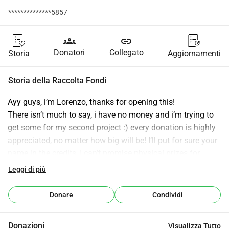
**************5857
groups
link
Donatori
Collegato
Storia
Aggiornamenti
Storia della Raccolta Fondi
Ayy guys, i’m Lorenzo, thanks for opening this!
There isn’t much to say, i have no money and i’m trying to 
get some for my second project :) every donation is highly 
appreciated, no matter how big will be! I’ll put for sure your 
name in the credits, I can’t promise physical prizes for 
obvious shipping issues but if I’ll manage to get to Usa 
Leggi di più
again you have my word i’ll do everything to get you some 
dvd/poster of this and Wanker. Here’s a short plot if you 
Donare
Condividi
can be interested in being part of the project!
Disclaimer
: it could seem that ridicules gay people, but it 
Donazioni
Visualizza Tutto