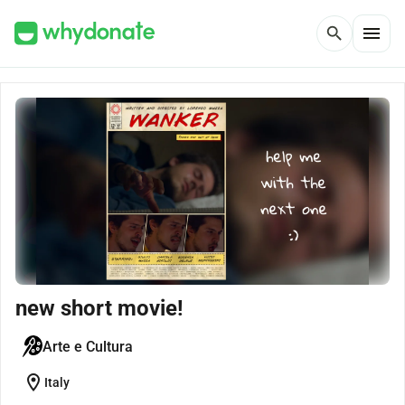
menu
search
new short movie!
Arte e Cultura
location_on
Italy