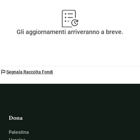
Gli aggiornamenti arriveranno a breve.
flag
Segnala Raccolta Fondi
Dona
Palestina
Ucraina