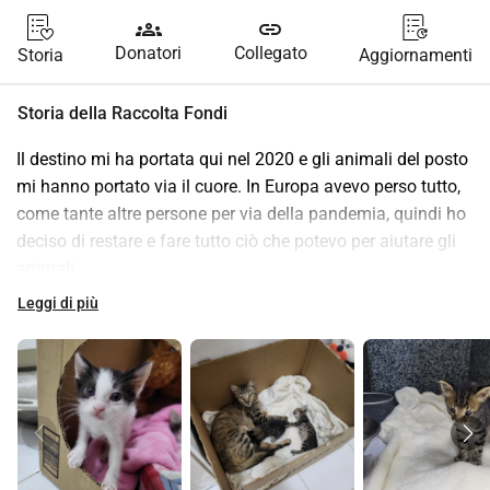
groups
link
Donatori
Collegato
Storia
Aggiornamenti
Storia della Raccolta Fondi
Il destino mi ha portata qui nel 2020 e gli animali del posto 
mi hanno portato via il cuore. In Europa avevo perso tutto, 
come tante altre persone per via della pandemia, quindi ho 
deciso di restare e fare tutto ciò che potevo per aiutare gli 
animali.
La loro situazione purtroppo è disperata. Sono tantissimi 
Leggi di più
per strada e tanti sono in terribili condizioni. Abbiamo 
bisogno di aiuto, per comprare materiale per la cattura, 
pagare per le sterilizzazioni e castrazioni, operazioni di 
chirurgia perché tanti di loro vengono assaliti da altri 
animali o semplicemente investiti o ignorati fino a che, 
anche un semplice raffreddore non li porta alla morte. Il 
cibo, la sabbietta, sono carissimi, mancano i farmaci giusti, 