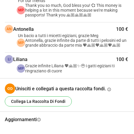
For our friends
Thank you so much, God bless you! 💞 This money is
helping a lot in this moment because we're making
MP
passports! Thank you 🙏🏼🙏🏼🙏🏼
Antonella
100 €
AN
Un bacio a tutti i micetti egiziani, grazie Meg
Antonella, grazie infinite da parte di tutti i pelosini ed un
MP
grande abbraccio da parte mia 💖🙏🏼💖🙏🏼💖🙏🏼
Liliana
100 €
LI
Grazie infinite Liliana 💖🙏🏼✨🥹 i gatti egiziani ti
MP
ringraziano di cuore
Unisciti e collegati a questa raccolta fondi.
info
Collega La Raccolta Di Fondi
Aggiornamenti
info