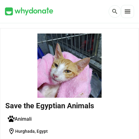
menu
search
Save the Egyptian Animals
Animali
location_on
Hurghada, Egypt