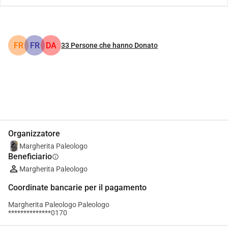
FR
FR
DA
33
Persone che hanno Donato
Condividi
Donare
Organizzatore
Margherita Paleologo
Beneficiario
info
Margherita Paleologo
Coordinate bancarie per il pagamento
Margherita Paleologo Paleologo
**************0170