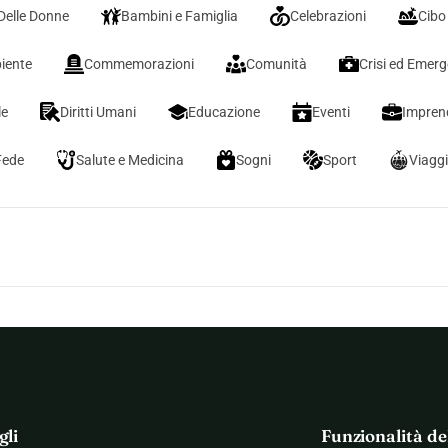
Delle Donne
Bambini e Famiglia
Celebrazioni
Cibo
iente
Commemorazioni
Comunità
Crisi ed Emer
le
Diritti Umani
Educazione
Eventi
Imprend
Fede
Salute e Medicina
Sogni
Sport
Viaggi
gli
Funzionalità de