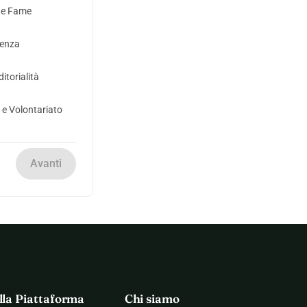
 e Fame
genza
itorialità
 e Volontariato
Avanti
lla Piattaforma
Chi siamo