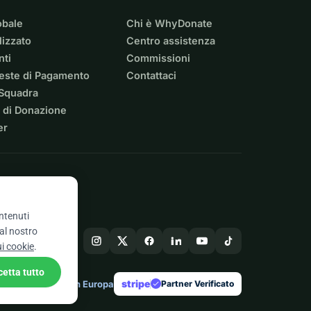
obale
Chi è WhyDonate
izzato
Centro assistenza
nti
Commissioni
ieste di Pagamento
Contattaci
 Squadra
 di Donazione
er
ontenuti
 al nostro
ui cookie
.
cetta tutto
stripe
Fatto in Europa
★
Partner Verificato
check