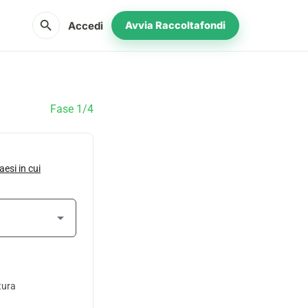
search
Accedi
Avvia Raccoltafondi
Fase 1/4
aesi in cui
arrow_drop_down
tura