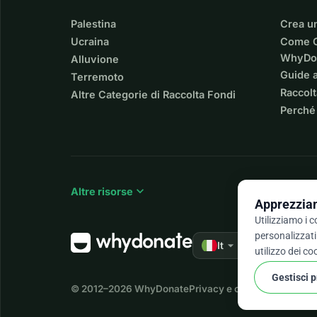
Palestina
Crea u
Ucraina
Come C
WhyDo
Alluvione
Guide a
Terremoto
Raccolt
Altre Categorie di Raccolta Fondi
Perché
expand_more
Altre risorse
Apprezziam
Utilizziamo i 
personalizzati 
arrow_drop_down
★★★★★
It
4,9 
utilizzo dei co
Gestisci 
© 2012–2026
WhyDonate
Privacy e cookie
Termini e c