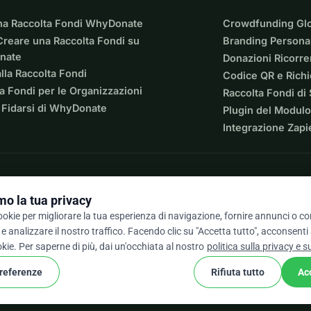
na Raccolta Fondi WhyDonate
Crowdfunding Gl
reare una Raccolta Fondi su
Branding Personal
nate
Donazioni Ricorre
lla Raccolta Fondi
Codice QR e Rich
a Fondi per le Organizzazioni
Raccolta Fondi di
 Fidarsi di WhyDonate
Plugin del Modulo
Integrazione Zapi
o la tua privacy
cookie per migliorare la tua esperienza di navigazione, fornire annunci o c
e analizzare il nostro traffico. Facendo clic su "Accetta tutto", acconsenti
/ 5 basato su oltre 500 recensioni
okie. Per saperne di più, dai un'occhiata al nostro
politica sulla privacy e s
preferenze
Rifiuta tutto
Ac
cookie
ondizioni
Impostazioni Cookie