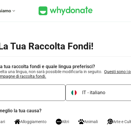
siamo
expand_more
La Tua Raccolta Fondi!
a tua raccolta fondi e quale lingua preferisci?
elta una lingua, non sarà possibile modificarla in seguito.
Questi sono i p
mpagne di raccolta fondi.
meglio la tua causa?
ari
Alloggiamento
Altri
Animali
Arte e Cul