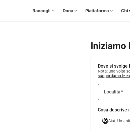
Raccogli
expand_more
Dona
expand_more
Piattaforma
expand_more
Chi 
Iniziamo 
Dove si svolge l
Nota: una volta sc
supportiamo le ca
Località
*
Cosa descrive 
Aiuti Umanit