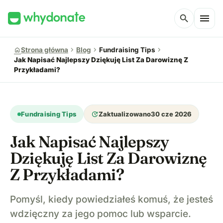
menu
search
chevron_right
chevron_right
chevron_right
home
Strona główna
Blog
Fundraising Tips
Jak Napisać Najlepszy Dziękuję List Za Darowiznę Z
Przykładami?
update
Fundraising Tips
Zaktualizowano
30 cze 2026
Jak Napisać Najlepszy
Dziękuję List Za Darowiznę
Z Przykładami?
Pomyśl, kiedy powiedziałeś komuś, że jesteś
wdzięczny za jego pomoc lub wsparcie.