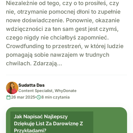
Niezależnie od tego, czy o to prosiłeś, czy
nie, otrzymanie pomocnej dłoni to zupełnie
nowe doświadczenie. Ponownie, okazanie
wdzięczności za ten sam gest jest czymś,
czego nigdy nie chciałbyś zapomnieć.
Crowdfunding to przestrzeń, w której ludzie
pomagają sobie nawzajem w trudnych
chwilach. Zdarzają…
Sudatta Das
Content Specialist, WhyDonate
calendar_today
schedule
26 mar 2025
8 min czytania