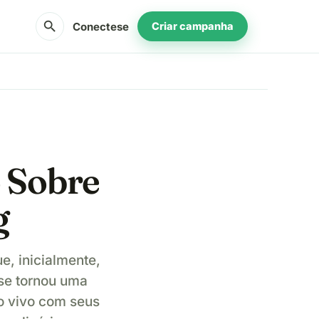
search
Conectese
Criar campanha
 Sobre
g
e, inicialmente,
se tornou uma
o vivo com seus