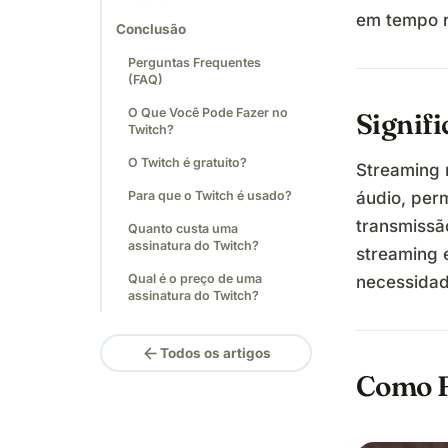
em tempo r
Conclusão
Perguntas Frequentes
(FAQ)
O Que Você Pode Fazer no
Signif
Twitch?
O Twitch é gratuito?
Streaming 
Para que o Twitch é usado?
áudio, per
transmissão
Quanto custa uma
assinatura do Twitch?
streaming 
Qual é o preço de uma
necessidad
assinatura do Twitch?
arrow_back
Todos os artigos
Como F