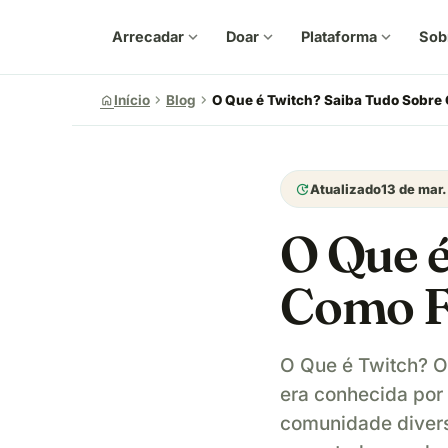
Arrecadar
expand_more
Doar
expand_more
Plataforma
expand_more
Sob
chevron_right
chevron_right
home
Início
Blog
O Que é Twitch? Saiba Tudo Sobre
update
Atualizado
13 de mar.
O Que é
Como F
O Que é Twitch? O
era conhecida por
comunidade divers