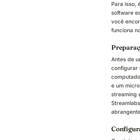
Para isso,
software e
você encon
funciona no
Prepara
Antes de um
configurar
computador
e um micro
streaming 
Streamlabs
abrangente
Configur