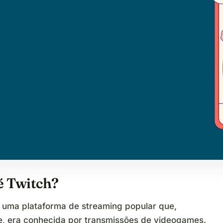
é Twitch?
 uma plataforma de streaming popular que,
te, era conhecida por transmissões de videogames.