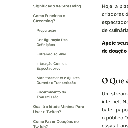
Hoje, a pl
Significado de Streaming
criadores 
Como Funciona o
Streaming?
espectado
de culinári
Preparação
Configuração Das
Apoie seus
Definições
de doação
Entrando ao Vivo
Interação Com os
Espectadores
Monitoramento e Ajustes
O Que 
Durante a Transmissão
Encerramento da
Um streame
Transmissão
internet. N
Qual é a Idade Mínima Para
bater papo
Usar o Twitch?
o público.O
Como Fazer Doações no
essas tran
Twitch?