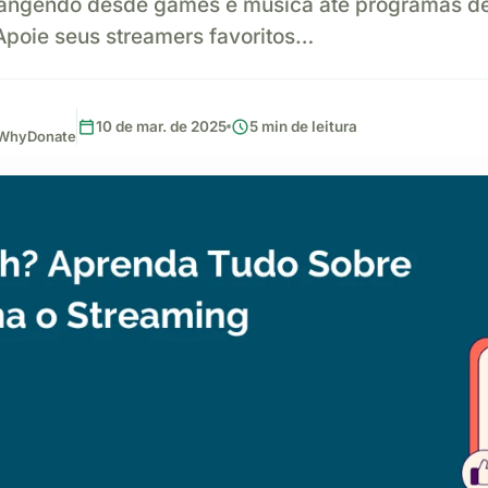
angendo desde games e música até programas de 
 Apoie seus streamers favoritos…
calendar_today
schedule
10 de mar. de 2025
5 min de leitura
, WhyDonate