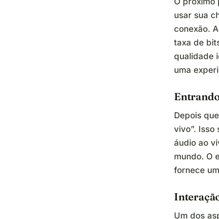
O próximo 
usar sua c
conexão. A
taxa de bit
qualidade 
uma experi
Entrando
Depois que
vivo”. Isso
áudio ao v
mundo. O e
fornece uma
Interaçã
Um dos asp