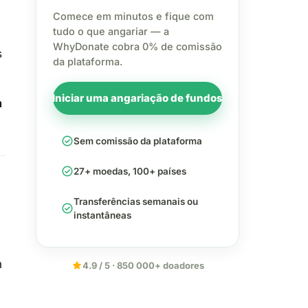
Comece em minutos e fique com
tudo o que angariar — a
WhyDonate cobra 0% de comissão
s
da plataforma.
Iniciar uma angariação de fundos
a
check_circle
Sem comissão da plataforma
check_circle
27+ moedas, 100+ países
Transferências semanais ou
check_circle
instantâneas
m
star
4.9 / 5 · 850 000+ doadores