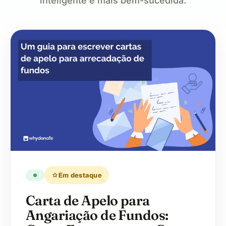
inteligente e mais bem-sucedida.
star
Em destaque
Carta de Apelo para
Angariação de Fundos: