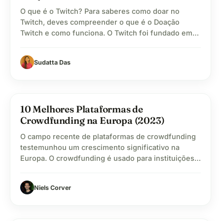
O que é o Twitch? Para saberes como doar no
Twitch, deves compreender o que é o Doação
Twitch e como funciona. O Twitch foi fundado em
2011 e é uma plataforma que permite às pessoas
assistirem a transmissões de vídeo em direto.
Sudatta Das
Apresenta uma variedade de conteúdos, incluindo
jogos, música e sessões de perguntas…
volunteer_activism
10 Melhores Plataformas de
Crowdfunding na Europa (2023)
O campo recente de plataformas de crowdfunding
testemunhou um crescimento significativo na
Europa. O crowdfunding é usado para instituições
de caridade, investimentos, financiamento de
empresas e necessidades pessoais. Muitas
Niels Corver
pessoas gastam uma boa parte de seu tempo
usando o crowdfunding para doar para inúmeras
causas para atividades filantrópicas. Com o uso