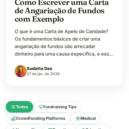
Como Escrever uma Carta
de Angariação de Fundos
com Exemplo
O que é uma Carta de Apelo de Caridade?
Os fundamentos básicos de criar uma
angariação de fundos são arrecadar
dinheiro para uma causa específica, e essa
causa precisa ser válida o suficiente para
Sudatta Das
que as pessoas doem. Se alguém vai doar
27 de jan. de 2026
seu dinheiro suado para um desconhecido,
então o motivo da doação deve ser…
apps
lightbulb
Todos
Fundraising Tips
volunteer_activism
health_and_safety
Crowdfunding Platforms
Medical