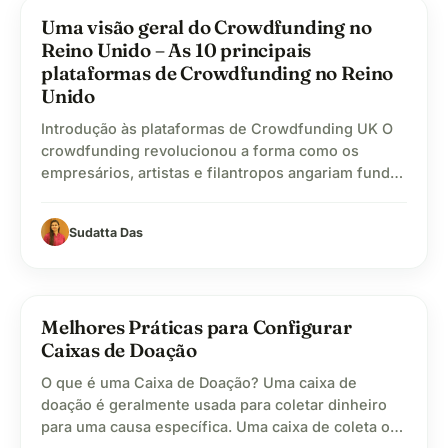
aproximado de tecnologias, especialmente…
volunteer_activism
Uma visão geral do Crowdfunding no
Reino Unido – As 10 principais
plataformas de Crowdfunding no Reino
Unido
Introdução às plataformas de Crowdfunding UK O
crowdfunding revolucionou a forma como os
empresários, artistas e filantropos angariam fundos
para os seus projectos. O crowdfunding no Reino
Unido ganhou imensa popularidade, tornando mais
Sudatta Das
fácil do que nunca para indivíduos e organizações
transformarem as suas ideias em realidade. Com
uma vasta gama de plataformas de crowdfunding…
favorite
Melhores Práticas para Configurar
Caixas de Doação
O que é uma Caixa de Doação? Uma caixa de
doação é geralmente usada para coletar dinheiro
para uma causa específica. Uma caixa de coleta ou