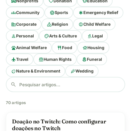
diversity_3
favorite
school
Nonprofits
Donation
Education
groups
sports_soccer
emergency
Community
Sports
Emergency Relief
corporate_fare
church
child_care
Corporate
Religion
Child Welfare
person
palette
gavel
Personal
Arts & Culture
Legal
pets
restaurant
house
Animal Welfare
Food
Housing
flight
balance
local_florist
Travel
Human Rights
Funeral
eco
celebration
Nature & Environment
Wedding
search
70 artigos
favorite
Doação no Twitch: Como configurar
doações no Twitch