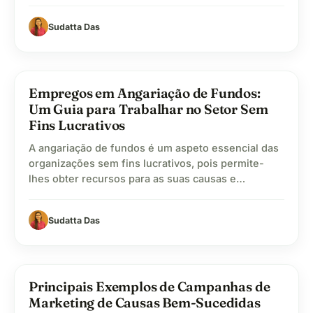
caixa de doação pode ser encontrada em diversos
locais públicos, como bibliotecas, igrejas e museus.
Sudatta Das
Elas são usadas para gerar receita adicional.
Embora as caixas de doação tradicionais ainda…
lightbulb
Empregos em Angariação de Fundos:
Um Guia para Trabalhar no Setor Sem
Fins Lucrativos
A angariação de fundos é um aspeto essencial das
organizações sem fins lucrativos, pois permite-
lhes obter recursos para as suas causas e
continuar a gerar impactos positivos nas
comunidades. Neste artigo, vamos abordar os
Sudatta Das
diferentes tipos de empregos em angariação de
fundos disponíveis no setor sem fins lucrativos e
como pode seguir uma carreira nesta…
diversity_3
Principais Exemplos de Campanhas de
Marketing de Causas Bem-Sucedidas