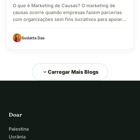
O que é Marketing de Causas? O marketing de
causas ocorre quando empresas fazem parcerias
com organizações sem fins lucrativos para apoiar
causas sociais. Essa colaboração estratégica ajuda
os negócios a fortalecer a sua marca e a fidelizar
Sudatta Das
clientes. Normalmente, a parceria envolve o apoio a
uma causa beneficente por meio de esforços de
marketing,…
expand_more
Carregar Mais Blogs
Doar
Palestina
Ucrânia