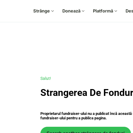
Strânge
expand_more
Donează
expand_more
Platformă
expand_more
De
Salut!
Strangerea De Fonduri
Proprietarul fundraiser-ului nu a publicat încă aceast
fundraiser-ului pentru a publica pagina.