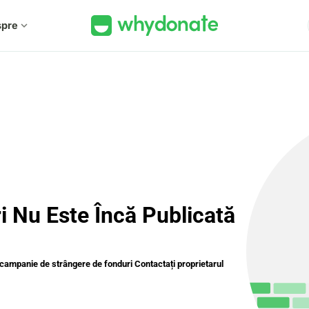
spre
expand_more
 Nu Este Încă Publicată
ă campanie de strângere de fonduri Contactați proprietarul