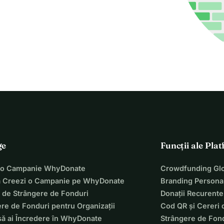
ge
Funcții ale Pla
 o Campanie WhyDonate
Crowdfunding Glo
 Creezi o Campanie pe WhyDonate
Branding Personal
 de Strângere de Fonduri
Donații Recurente
re de Fonduri pentru Organizații
Cod QR și Cereri 
să ai Încredere în WhyDonate
Strângere de Fond