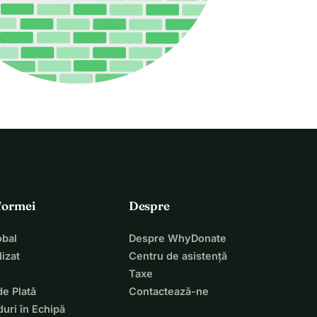
tformei
Despre
bal
Despre WhyDonate
izat
Centru de asistență
Taxe
de Plată
Contactează-ne
uri în Echipă