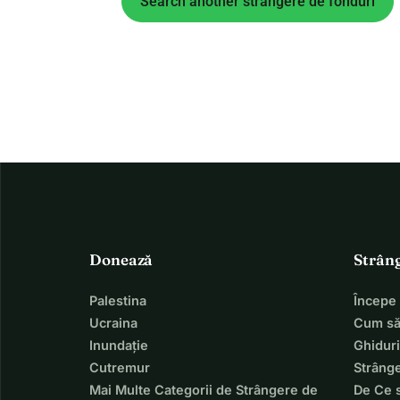
Search another strângere de fonduri
Donează
Strân
Palestina
Începe
Ucraina
Cum să
Inundație
Ghiduri
Cutremur
Strânge
Mai Multe Categorii de Strângere de
De Ce 