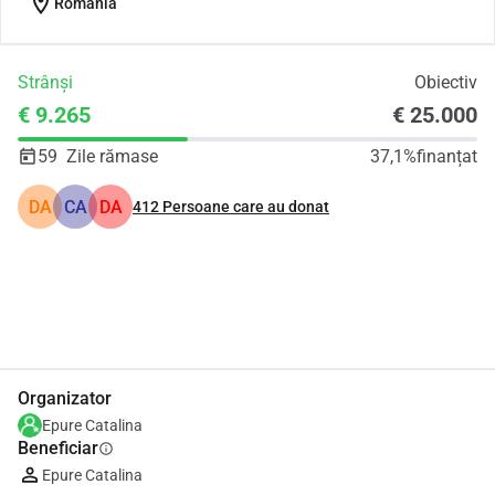
location_on
Romania
Strânși
Obiectiv
€ 9.265
€ 25.000
59
Zile rămase
37,1%
finanțat
DA
CA
DA
412
Persoane care au donat
Distribuie
Donează
Organizator
Epure Catalina
Beneficiar
info
Epure Catalina