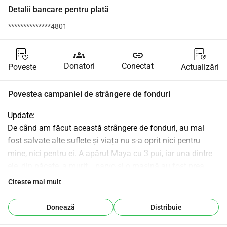
Detalii bancare pentru plată
**************4801
groups
link
Donatori
Conectat
Poveste
Actualizări
Povestea campaniei de strângere de fonduri
Update:
De când am făcut această strângere de fonduri, au mai 
fost salvate alte suflete și viața nu s-a oprit nici pentru 
mine, nici pentru ei. A apărut Maya cu 3 pui, iar una dintre 
ele, din păcate, a murit… parvo și o mașină au fost prea 
mult pentru un suflet atât de mic, a fost prea târziu pentru 
Citeste mai mult
ea și a murit peste noapte la cabinet, fără să mai putem 
face nimic. După, au apărut Hera și Roxi, ele au avut noroc, 
Donează
Distribuie
iar cele 3 suflete sunt acum la casele lor, în siguranță. A 