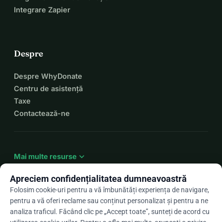
Integrare Zapier
Despre
Despre WhyDonate
Centru de asistență
Taxe
Contactează-ne
expand_more
Mai multe resurse
Apreciem confidențialitatea dumneavoastră
Folosim cookie-uri pentru a vă îmbunătăți experiența de navigare,
pentru a vă oferi reclame sau conținut personalizat și pentru a ne
arrow_drop_down
Ro
analiza traficul. Făcând clic pe „Accept toate”, sunteți de acord cu