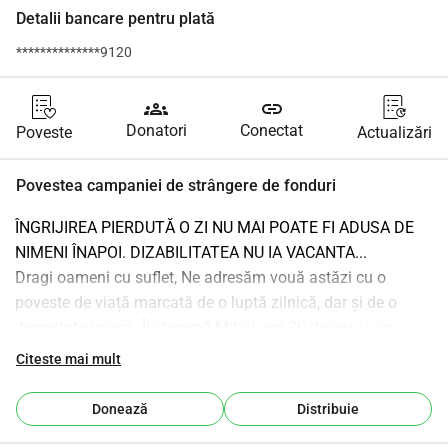
Detalii bancare pentru plată
**************9120
groups
link
Donatori
Conectat
Poveste
Actualizări
Povestea campaniei de strângere de fonduri
ÎNGRIJIREA PIERDUTĂ O ZI NU MAI POATE FI ADUSA DE 
NIMENI ÎNAPOI. DIZABILITATEA NU IA VACANTA...
Dragi oameni cu suflet, Ne adresăm vouă astăzi cu o 
poveste de viață marcată de o luptă zilnică, dar și de o 
demnitate uriașă. Îl cheamă Mihai, are 20 de ani și s-a 
născut cu o afecțiune genetică rară și extrem de complexă: 
Citeste mai mult
Sindromul Prader-Willi. Acest sindrom nu este doar un 
simplu diagnostic, ci un cumul dureros de boli asociate 
Donează
Distribuie
care îi afectează sever fiecare aspect al vieții de zi cu zi. Pe 