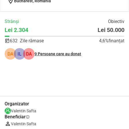
location_on
Bucharest, România
Strânși
Obiectiv
Lei 2.304
Lei 50.000
632
Zile rămase
4,6%
finanțat
DA
IL
DA
9
Persoane care au donat
Distribuie
Donează
Organizator
Valentin Safta
Beneficiar
info
Valentin Safta