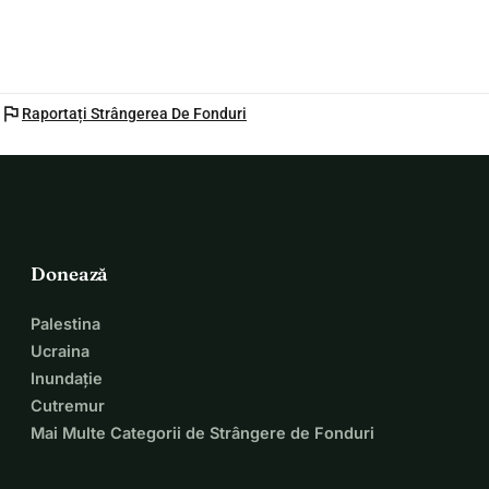
flag
Raportați Strângerea De Fonduri
Donează
Palestina
Ucraina
Inundație
Cutremur
Mai Multe Categorii de Strângere de Fonduri