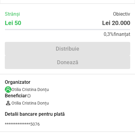
Strânși
Obiectiv
Lei 50
Lei 20.000
0,3%
finanțat
Distribuie
Donează
Organizator
Otilia Cristina Donțu
Beneficiar
info
Otilia Cristina Donțu
Detalii bancare pentru plată
**************5076