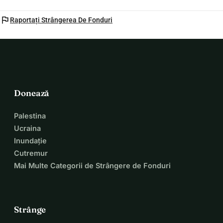
flag
Raportați Strângerea De Fonduri
Donează
Palestina
Ucraina
Inundație
Cutremur
Mai Multe Categorii de Strângere de Fonduri
Strânge