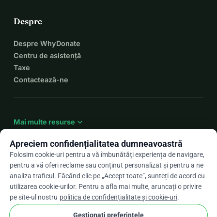
Despre
Despre WhyDonate
Centru de asistență
Taxe
Contactează-ne
expand_more
Mai multe resurse
Apreciem confidențialitatea dumneavoastră
Folosim cookie-uri pentru a vă îmbunătăți experiența de navigare,
pentru a vă oferi reclame sau conținut personalizat și pentru a ne
arrow_drop_down
Ro
analiza traficul. Făcând clic pe „Accept toate”, sunteți de acord cu
utilizarea cookie-urilor. Pentru a afla mai multe, aruncați o privire
★★★★★
4,9 / 5 pe baza a peste 500 de recenzii
pe site-ul nostru
politica de confidențialitate și cookie-uri
.
Gestionați preferințele