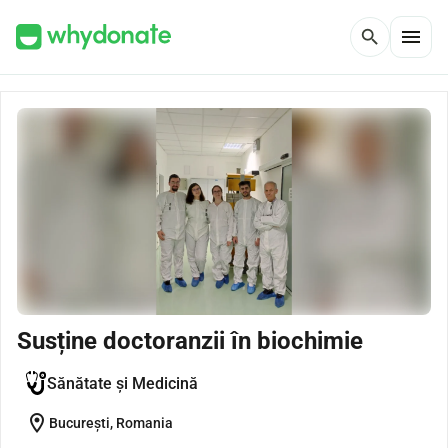
menu
search
Susține doctoranzii în biochimie
Sănătate și Medicină
location_on
București, Romania