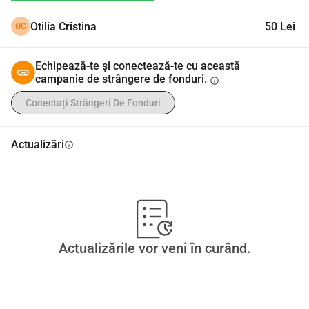
Otilia Cristina
50 Lei
OC
Echipează-te și conectează-te cu această
campanie de strângere de fonduri.
info
Conectați Strângeri De Fonduri
Actualizări
info
Actualizările vor veni în curând.