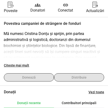
groups
link
Donatori
Conectat
Poveste
Actualizări
Povestea campaniei de strângere de fonduri
Mă numesc Cristina Donțu și sprijin, prin partea 
administrativă și logistică, doctoranzi din domeniul 
biochimiei și științelor biologice. Din lipsă de finanțare, 
acești tineri sunt nevoiți să își cumpere singuri reactivii și 
să își plătească participarea la conferințe. Prin această 
campanie vreau să adun fonduri pentru a-i ajuta concret – 
Citeste mai mult
cu materiale de laborator și sprijin pentru prezentarea 
rezultatelor muncii lor. Orice donație contează și înseamnă 
Donează
Distribuie
un pas înainte pentru viitorul cercetării românești.
Donații
Vezi toate
Donații recente
Contribuitori principali