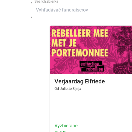
Search zbierka
Verjaardag Elfriede
Od
Juliette Sijnja
Vyzbierané