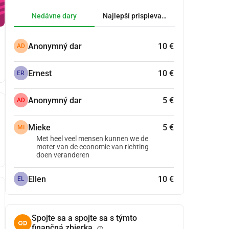
Nedávne dary
Najlepší prispievatelia.
Anonymný dar
10 €
AD
Ernest
10 €
ER
Anonymný dar
5 €
AD
Mieke
5 €
MI
Met heel veel mensen kunnen we de
moter van de economie van richting
doen veranderen
Ellen
10 €
EL
Spojte sa a spojte sa s týmto
finančná zbierka.