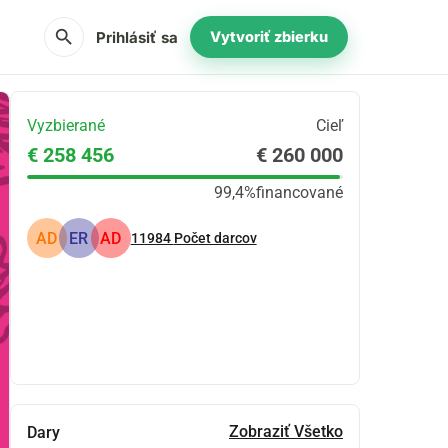
search
Prihlásiť sa
Vytvoriť zbierku
Vyzbierané
Cieľ
€ 258 456
€ 260 000
99,4%
financované
AD
ER
AD
11984
Počet darcov
Zdieľať
Darovať
Zobraziť Všetko
Dary