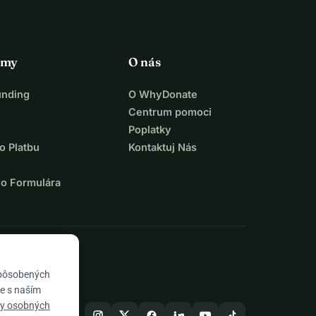
rmy
O nás
unding
O WhyDonate
Centrum pomoci
Poplatky
o Platbu
Kontaktuj Nás
ho Formulára
spôsobených
te s naším
ny osobných