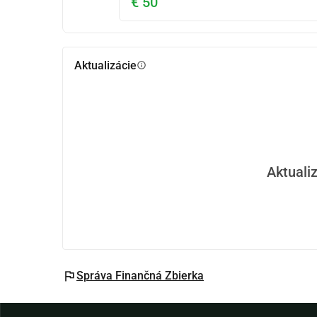
€ 50
Aktualizácie
info
Aktualiz
flag
Správa Finančná Zbierka