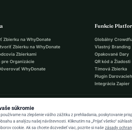
ka
Funkcie Platfo
iť Zbierku na WhyDonate
Globálny Crowdf
tvoriť Zbierku na WhyDonate
Vlastný Branding
odcovia Zbierkami
Opakované Dary
 pre Organizácie
QR kód a Žiadosti 
Dôverovať WhyDonate
Tímová Zbierka
Plugin Darovacie
Integrácia Zapier
 vaše súkromie
 používame na zlepšenie vášho zážitku z prehliadania, poskytovanie pri
bsahu a analýzu našej návštevnosti. Kliknutím na „Prijať všetko“ súhlasí
orov cookie. Ak sa chcete dozvedieť viac, pozrite si naše
zásady ochra
9 / 5 na základe 500+ recenzií