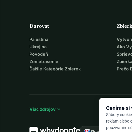
Darovať
Zbier
Palestína
Vytvor
Ukrajina
Ako Vy
Povodeň
Spriev
Zemetrasenie
Zbierka
Ďalšie Kategórie Zbierok
Prečo 
Ceníme si
expand_more
Viac zdrojov
Súbory cookie
reklám alebo o
používaním súb
arrow_drop_down
★★★★★
Sk
4,