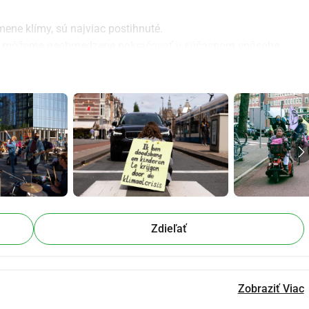
mene klímy, sú najviac postihnuté.
, že môžeme neobmedzene pokračovať v súčasnom spôsobe 
a na tejto ilúzii.
ne, zábavné a niekedy aj rušivé akcie, aby upozornili na 
asti klímy.
ť.
 so svojou peňaženkou!
kom nám pomáhate zabezpečiť, aby naša vláda robila to, čo 
Zdieľať
 na zemi.
 darcom
Zobraziť Viac