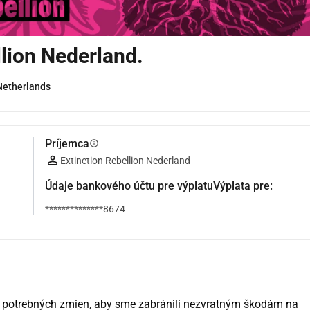
lion Nederland.
Netherlands
Príjemca
info
Extinction Rebellion Nederland
Údaje bankového účtu pre výplatuVýplata pre:
**************8674
potrebných zmien, aby sme zabránili nezvratným škodám na 