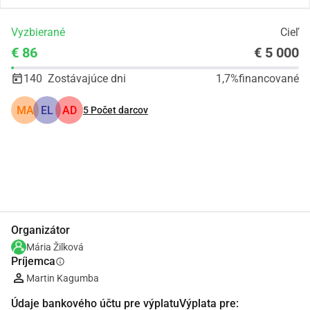
Vyzbierané
Cieľ
€ 86
€ 5 000
140
Zostávajúce dni
1,7%
financované
MA
EL
AD
5
Počet darcov
Zdieľať
Darovať
Organizátor
Mária Žilková
Príjemca
info
Martin Kagumba
Údaje bankového účtu pre výplatuVýplata pre: