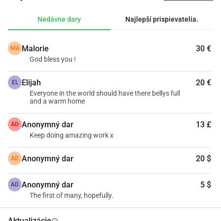
his family a chance to live. With love, Mária
Nedávne dary
Najlepší prispievatelia.
Malorie
30 €
MA
God bless you !
Elijah
20 €
EL
Everyone in the world should have there bellys full
and a warm home
Anonymný dar
13 £
AD
Keep doing amazing work x
Anonymný dar
20 $
AD
Anonymný dar
5 $
AD
The first of many, hopefully.
Aktualizácie
info