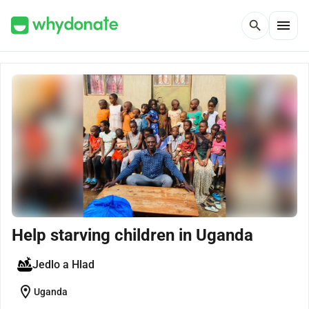
menu
search
Help starving children in Uganda
Jedlo a Hlad
location_on
Uganda