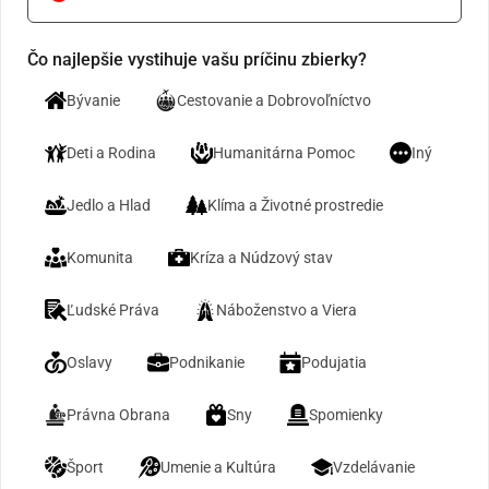
Čo najlepšie vystihuje vašu príčinu zbierky?
Bývanie
Cestovanie a Dobrovoľníctvo
Deti a Rodina
Humanitárna Pomoc
Iný
Jedlo a Hlad
Klíma a Životné prostredie
Komunita
Kríza a Núdzový stav
Ľudské Práva
Náboženstvo a Viera
Oslavy
Podnikanie
Podujatia
Právna Obrana
Sny
Spomienky
Šport
Umenie a Kultúra
Vzdelávanie