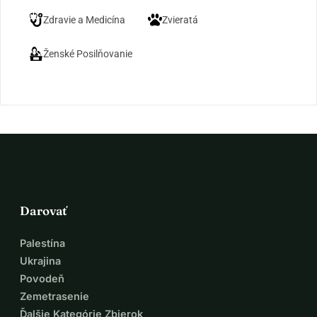
Zdravie a Medicína
Zvieratá
Ženské Posilňovanie
Darovať
Palestína
Ukrajina
Povodeň
Zemetrasenie
Ďalšie Kategórie Zbierok