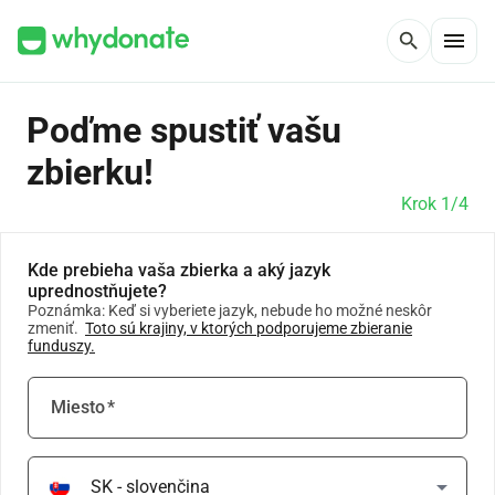
menu
search
Poďme spustiť vašu
zbierku!
Krok 1/4
Kde prebieha vaša zbierka a aký jazyk
uprednostňujete?
Poznámka: Keď si vyberiete jazyk, nebude ho možné neskôr
zmeniť.
Toto sú krajiny, v ktorých podporujeme zbieranie
funduszy.
Miesto
*
arrow_drop_down