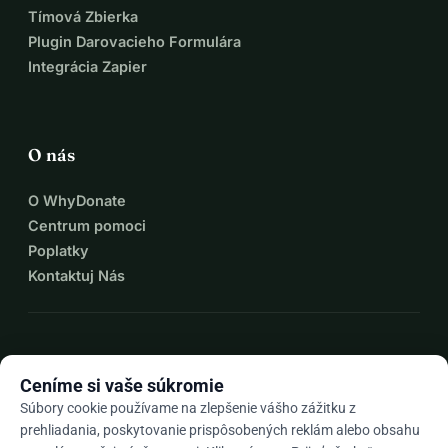
Tímová Zbierka
Plugin Darovacieho Formulára
Integrácia Zapier
O nás
O WhyDonate
Centrum pomoci
Poplatky
Kontaktuj Nás
expand_more
Viac zdrojov
Ceníme si vaše súkromie
Súbory cookie používame na zlepšenie vášho zážitku z
prehliadania, poskytovanie prispôsobených reklám alebo obsahu