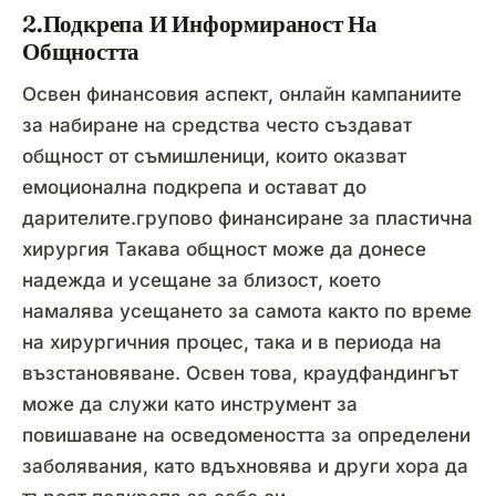
2.Подкрепа И Информираност На
Общността
Освен финансовия аспект, онлайн кампаниите
за набиране на средства често създават
общност от съмишленици, които оказват
емоционална подкрепа и остават до
дарителите.групово финансиране за пластична
хирургия Такава общност може да донесе
надежда и усещане за близост, което
намалява усещането за самота както по време
на хирургичния процес, така и в периода на
възстановяване. Освен това, краудфандингът
може да служи като инструмент за
повишаване на осведомеността за определени
заболявания, като вдъхновява и други хора да