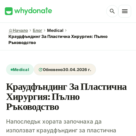
menu
search
chevron_right
chevron_right
chevron_right
home
Начало
Блог
Medical
Краудфъндинг За Пластична Хирургия: Пълно
Ръководство
update
Medical
Обновено
30.04.2026 г.
Краудфъндинг За Пластична
Хирургия: Пълно
Ръководство
Напоследък хората започнаха да
използват краудфъндинг за пластична