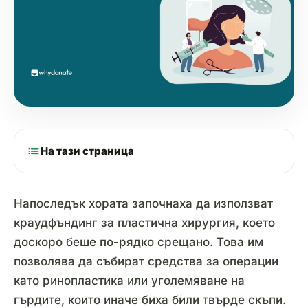
list
На тази страница
Напоследък хората започнаха да използват
краудфъндинг за пластична хирургия, което
доскоро беше по-рядко срещано. Това им
позволява да събират средства за операции
като ринопластика или уголемяване на
гърдите, които иначе биха били твърде скъпи.