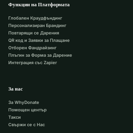
Функции на Платформата
Глобален Краудфъндинг
Персонализиран Брандинг
Повтарящи се Дарения
QR код и Заявки за Плащане
Отборен Фандрайзинг
Плъгин за Форма за Дарение
Интеграция със Zapier
За нас
За WhyDonate
Помощен център
Такси
Свържи се с Нас