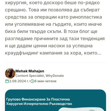
хирургия, което доскоро беше по-рядко
срещано. Това им позволява да събират
средства за операции като ринопластика
или уголемяване на гърдите, които иначе
биха били твърде скъпи. В този блог ще
разгледаме причините зад тази тенденция
и ще дадем ценни насоки за успешна
краудфъндинг кампания за хора, които…
Mehak Mahajan
Content Specialist, WhyDonate
calendar_today
schedule
2.09.2024 г.
6 мин четене