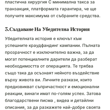
пластична хирургия С минимална такса за
транзакция, платформата гарантира, че ще
получите максимума от събраните средства.
3.Създаване На Убедителна История
Убедителната история е ключът към
успешните краудфандинг кампании. Пълната
прозрачност е изключително важна, за да
могат потенциалните дарители да разберат
необходимостта от операцията. Те трябва
също така да осъзнаят нейното въздействие
върху живота ви. Личните разкази, които
предизвикват съпричастност и емоционални
реакции, винаги имат по-голям успех. Затова
благодарствени писма , видеа и детайлни
описания, за да разкажете най-добре своята