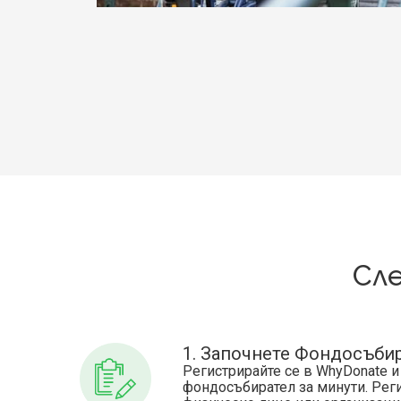
Сл
1. Започнете Фондосъби
Регистрирайте се в WhyDonate и
фондосъбирател за минути. Реги