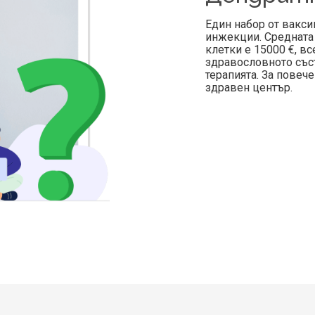
Един набор от вакси
инжекции. Средната 
клетки е 15000 €, в
здравословното съст
терапията. За повеч
здравен център.