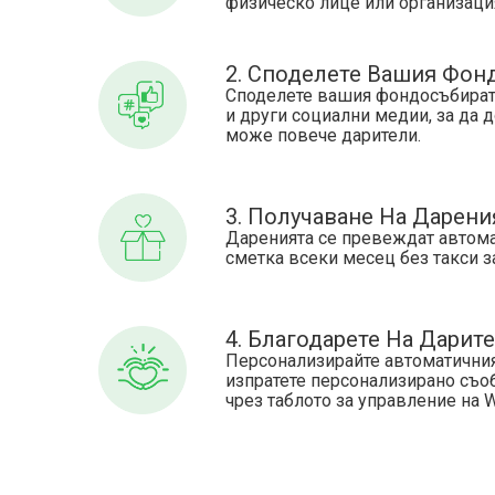
физическо лице или организаци
2. Споделете Вашия Фон
Споделете вашия фондосъбират
и други социални медии, за да 
може повече дарители.
3. Получаване На Дарени
Даренията се превеждат автома
сметка всеки месец без такси з
4. Благодарете На Дарит
Персонализирайте автоматичния
изпратете персонализирано съо
чрез таблото за управление на 