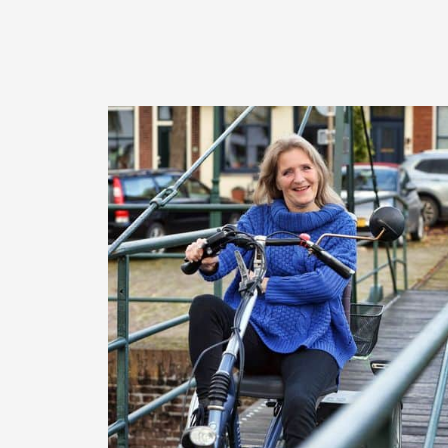
–
и.
 е
зи