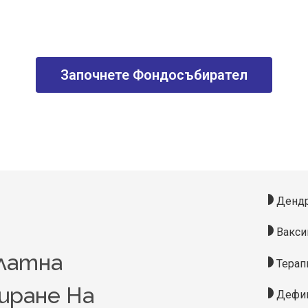
Започнете Фондосъбирател
Дендр
Вакси
латна
Терап
иране На
Дефин