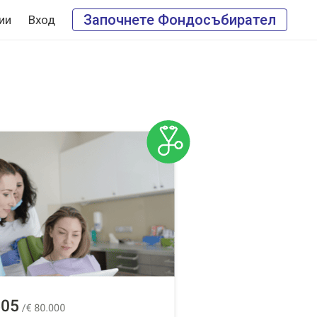
Започнете Фондосъбирател
ии
Вход