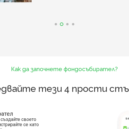
Как да започнете фондосъбирател?
едвайте тези 4 прости стъ
рател
 създайте своето
стрирайте се като