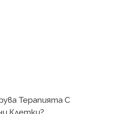
рува Терапията С
и Клетки?