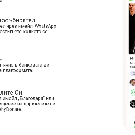
я.
досъбирател
ел чрез имейл, WhatsApp
достигнете колкото се
я
тично в банковата ви
а платформата.
елите Си
 имейл „Благодаря“ или
бщение на дарителите си
WhyDonate.