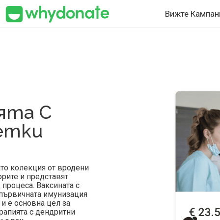
Вижте Кампан
ята С
етки
ато колекция от вродени
орите и представят
 процеса. Ваксината с
 първичната имунизация
и е основна цел за
рапията с дендритни