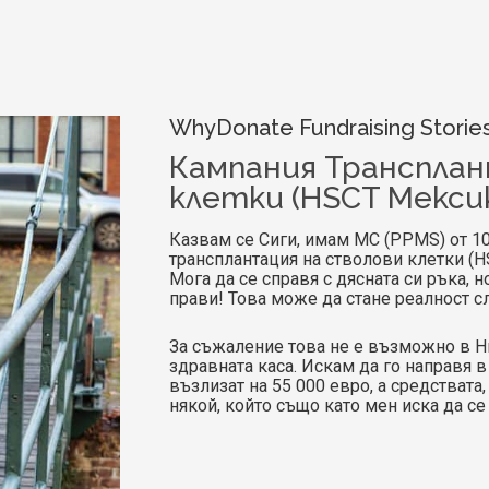
WhyDonate Fundraising Storie
Кампания Трансплан
клетки (HSCT Мексик
Казвам се Сиги, имам МС (PPMS) от 1
трансплантация на стволови клетки (H
Мога да се справя с дясната си ръка, н
прави! Това може да стане реалност с
За съжаление това не е възможно в Н
здравната каса. Искам да го направя в
възлизат на 55 000 евро, а средствата
някой, който също като мен иска да се