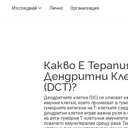
Лично
Организация
Изследвай
Какво Е Терапи
Дендритни Кл
(DCT)?
Дендритните клетки (DC) се описват к
имунни клетки, които проникват в тум
туморните антигени на Т-клетките след
дендритни клетки играе важна роля в
на анти-туморни Т-клетъчни имунитети 
повечето имунотерапии срещу рака. Те