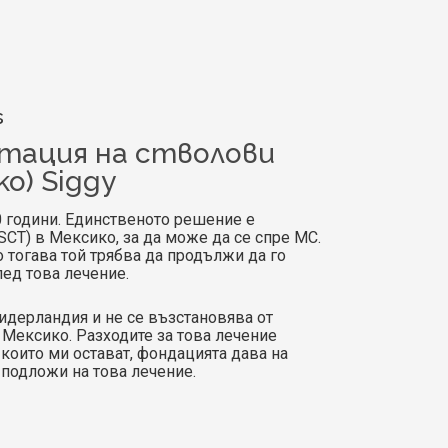
s
тация на стволови
о) Siggy
0 години. Единственото решение е
SCT) в Мексико, за да може да се спре МС.
о тогава той трябва да продължи да го
лед това лечение.
идерландия и не се възстановява от
 Мексико. Разходите за това лечение
, които ми остават, фондацията дава на
 подложи на това лечение.