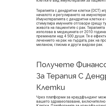
клетки е вид имунотерапия за пациенти
Терапията с дендритни клетки (DCT) и
началото и регулирането на имунотера
Имунотерапията с дендритни клетки е
стимулира имунните отговори срещу т
живота на пациентите с рак. Терапията
използва в медицината от 2010 година.
преминали над 4 500 души. Тя е ефект
лечението на рак на гърдата, рак на пр
меланом, глиома и други видове рак.
Получете Финанс
За Терапия С Ден
Клетки
Чрез платформи за краудфъндинг може
вашето здравеопазване, включително 
Клетки. Платформите за краудфъндинг