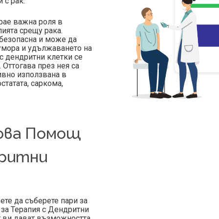
 с рак.
грае важна роля в
пията срещу рака.
 безопасна и може да
умора и удължаването на
 с дендритни клетки се
 Оттогава през нея са
ивно използвана в
остатата, саркома,
ова Помощ
дритни
те да съберете пари за
за Терапия с Дендритни
 ви дават възможността