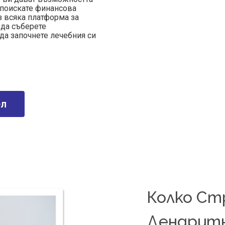
 поискате финансова
з всяка платформа за
да съберете
да започнете лечебния си
ел
Колко Ст
Дендритн