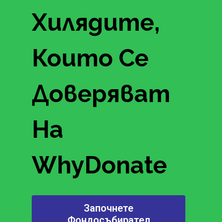
Хилядите,
Които Се
Доверяват
На
WhyDonate
Започнете
Фондосъбирател