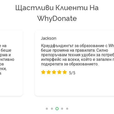
Щастливи Клиенти На
WhyDonate
Jackson
Краудфъндингът за образование с WhyDonate
беше промяна на правилата. Силно
препоръчвам техния удобен за потребителя
интерфейс на всеки, който е запален по
подкрепата за образованието.
5/5