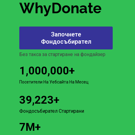
WhyDonate
Започнете
Фондосъбирател
Без такса за стартиране на фондайзер
1,000,000
+
Посетители На Уебсайта На Месец
39,223
+
Фондосъбирател Стартирани
7
M+