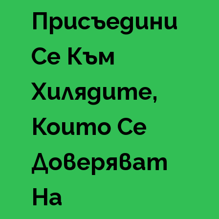
Присъедини
Се Към
Хилядите,
Които Се
Доверяват
На