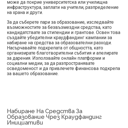
може да покрие университетска или училищна
инфраструктура, заплати на учители, разпределение
на храна и други.
За да съберете пари за образование, изследвайте
възможностите за безвъзмездни средства, като
кандидатствате за стипендии и грантове. Освен това
създайте убедителни краудфандинг кампании за
набиране на средства за образователни разходи.
Насърчавайте подкрепата от общността, като
организирате благотворителни събития и апелирате
за дарения. Използвайте онлайн платформи и
социални медии, за да разпространявате
осведоменост и да привлечете финансова подкрепа
за вашето образование.
Набиране На Средства За
Образование Чрез Краудфандинг
Инициативи