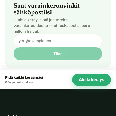
Saat varainkeruuvinkit
sähköpostiisi
Uutisia keräyksistä ja tuoreita
varainkeruuideoita — ei roskapostia, peru
milloin haluat.
Tilaa
Pidä kaikki keräämäsi
Aloita keräys
0 % palvelumaksu