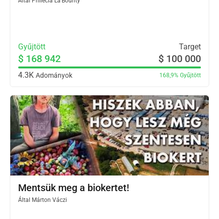
Által
Philecia La’Bounty
Gyűjtött
Target
$ 168 942
$ 100 000
4.3K
Adományok
168,9%
Gyűjtött
Mentsük meg a biokertet!
Által
Márton Váczi