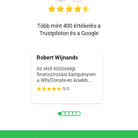
Több mint 400 értékelés a
Trustpiloton és a Google
Robert Wijnands
Εμμανου
Az első közösségi
és és és
finanszírozási kampányom
a WhyDonate-en kisebb
nehézségekbe ütközött, de
5/5
a gyors és segítőkész
támogatás mindent
megoldott. Az
adománygyűjtésem most
már zökkenőmentesen
működik.