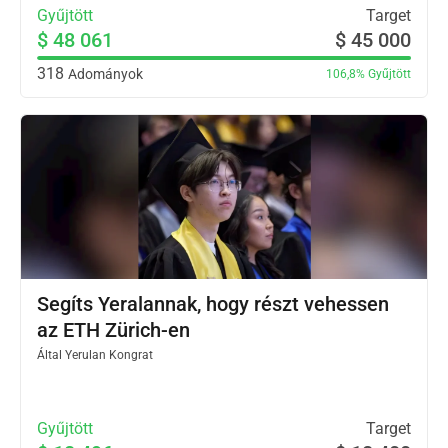
Gyűjtött
Target
$ 48 061
$ 45 000
318
Adományok
106,8%
Gyűjtött
Segíts Yeralannak, hogy részt vehessen
az ETH Zürich-en
Által
Yerulan Kongrat
Gyűjtött
Target