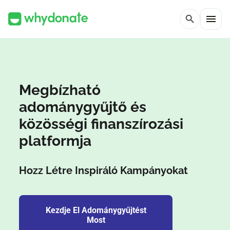
menu
search
Megbízható
adománygyűjtő és
közösségi finanszírozási
platformja
Hozz Létre Inspiráló Kampányokat
Kezdje El Adománygyűjtést
Most