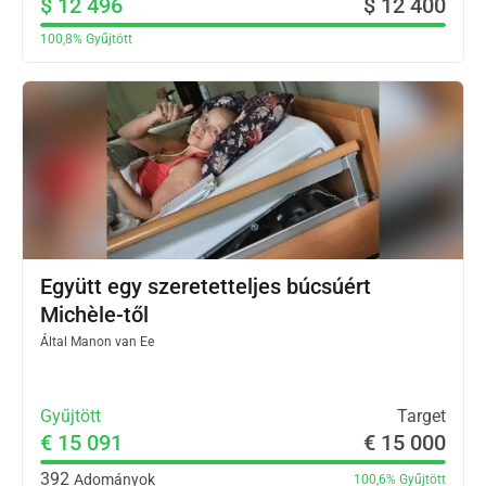
$ 12 496
$ 12 400
100,8%
Gyűjtött
Együtt egy szeretetteljes búcsúért
Michèle-től
Által
Manon van Ee
Gyűjtött
Target
€ 15 091
€ 15 000
392
Adományok
100,6%
Gyűjtött