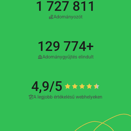
1 727 811
Adományozót
129 774+
Adománygyűjtés elindult
4,9/5
A legjobb értékelésű webhelyeken