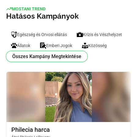
MOSTANI TREND
Hatásos Kampányok
Egészség és Orvosi ellátás
Krízis és Vészhelyzet
Állatok
Emberi Jogok
Közösség
Összes Kampány Megtekintése
Philecia harca