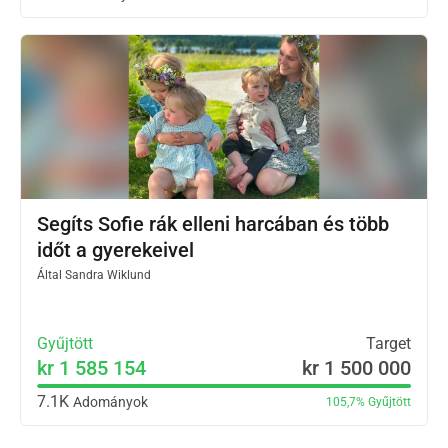
Segíts Sofie rák elleni harcában és több
időt a gyerekeivel
Által
Sandra Wiklund
Gyűjtött
Target
kr 1 585 154
kr 1 500 000
7.1K
Adományok
105,7%
Gyűjtött