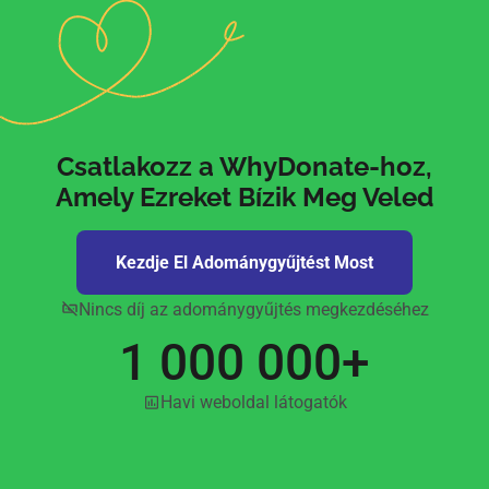
Csatlakozz a WhyDonate-hoz,
Amely Ezreket Bízik Meg Veled
Kezdje El Adománygyűjtést Most
Nincs díj az adománygyűjtés megkezdéséhez
1 000 000+
Havi weboldal látogatók