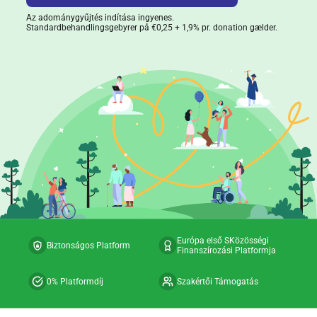
Az adománygyűjtés indítása ingyenes.
Standardbehandlingsgebyrer på €0,25 + 1,9% pr. donation gælder.
Európa első SKözösségi
Biztonságos Platform
Finanszírozási Platformja
0% Platformdíj
Szakértői Támogatás