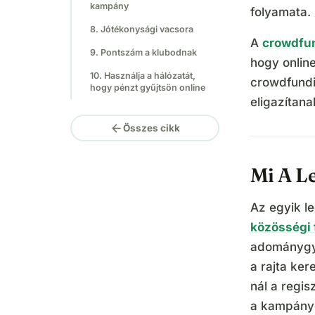
kampány
folyamata.
8. Jótékonysági vacsora
A
crowdfun
9. Pontszám a klubodnak
hogy onlin
10. Használja a hálózatát,
crowdfundi
hogy pénzt gyűjtsön online
eligazítan
arrow_back
Összes cikk
Mi A L
Az egyik l
közösségi 
adománygyű
a rajta ke
nál a regis
a kampányo