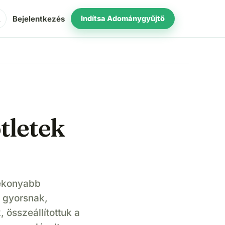
ch
Bejelentkezés
Indítsa Adománygyűjtő
tletek
tékonyabb
 gyorsnak,
 összeállítottuk a