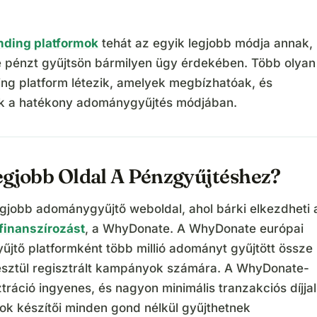
ding platformok
tehát az egyik legjobb módja annak,
e pénzt gyűjtsön bármilyen ügy érdekében. Több olyan
ng platform létezik, amelyek megbízhatóak, és
ak a hatékony adománygyűjtés módjában.
egjobb Oldal A Pénzgyűjtéshez?
egjobb adománygyűjtő weboldal, ahol bárki elkezdheti 
finanszírozást
, a WhyDonate. A WhyDonate európai
jtő platformként több millió adományt gyűjtött össze
resztül regisztrált kampányok számára. A WhyDonate-
ztráció ingyenes, és nagyon minimális tranzakciós díjjal
k készítői minden gond nélkül gyűjthetnek