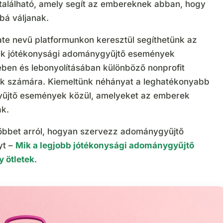
t található, amely segít az embereknek abban, hogy
bá váljanak.
e nevű platformunkon keresztül segíthetünk az
k jótékonysági adománygyűjtő események
ben és lebonyolításában különböző nonprofit
k számára. Kiemeltünk néhányat a leghatékonyabb
űjtő események közül, amelyeket az emberek
ak.
z többet arról, hogyan szervezz adománygyűjtő
yt –
Mik a legjobb jótékonysági adománygyűjtő
 ötletek
.