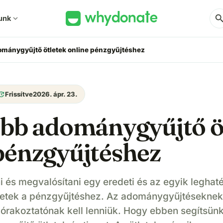
sear
unk
expand_more
ománygyűjtő ötletek online pénzgyűjtéshez
pdate
Frissítve
2026. ápr. 23.
obb adománygyűjtő ö
pénzgyűjtéshez
ni és megvalósítani egy eredeti és az egyik legha
etek a pénzgyűjtéshez. Az adománygyűjtéseknek
rakoztatónak kell lenniük. Hogy ebben segítsünk,