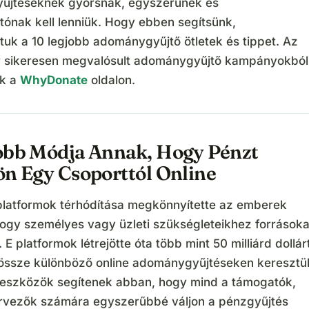
űjtéseknek gyorsnak, egyszerűnek és
tónak kell lenniük. Hogy ebben segítsünk,
ttuk a 10 legjobb adománygyűjtő ötletek és tippet. Az
r sikeresen megvalósult adománygyűjtő kampányokból
k a
WhyDonate
oldalon.
obb Módja Annak, Hogy Pénzt
ön Egy Csoporttól Online
s platformok térhódítása megkönnyítette az emberek
ogy személyes vagy üzleti szükségleteikhez forrásoka
 E platformok létrejötte óta több mint 50 milliárd dollár
 össze különböző online adománygyűjtéseken keresztül
eszközök segítenek abban, hogy mind a támogatók,
rvezők számára egyszerűbbé váljon a pénzgyűjtés