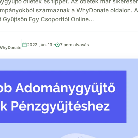
gyűjtő ötletek és tippet. Az ötletek már sikerese
mpányokból származnak a WhyDonate oldalon. A
 Gyűjtsön Egy Csoporttól Online…
calendar_today
schedule
2022. jún. 13.
7 perc olvasás
, WhyDonate