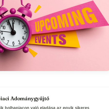
piaci Adománygyűjtő
ik bolhapiacon való eladása az egyik sikeres