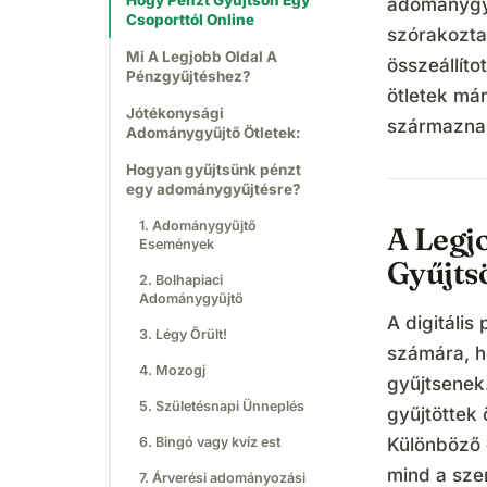
Hogy Pénzt Gyűjtsön Egy
adománygy
Csoporttól Online
szórakozta
Mi A Legjobb Oldal A
összeállíto
Pénzgyűjtéshez?
ötletek má
Jótékonysági
származna
Adománygyűjtő Ötletek:
Hogyan gyűjtsünk pénzt
egy adománygyűjtésre?
1. Adománygyűjtő
A Legj
Események
Gyűjts
2. Bolhapiaci
Adománygyűjtő
A digitáli
3. Légy Őrült!
számára, h
4. Mozogj
gyűjtsenek.
5. Születésnapi Ünneplés
gyűjtöttek
6. Bingó vagy kvíz est
Különböző 
mind a sze
7. Árverési adományozási