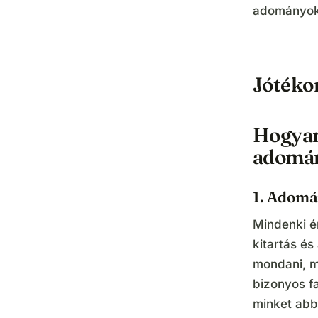
adományok
Jótéko
Hogyan
adomán
1. Adomá
Mindenki é
kitartás é
mondani, m
bizonyos f
minket abb