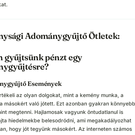
at.
nysági Adománygyűjtő Ötletek:
 gyűjtsünk pénzt egy
ygyűjtésre?
nygyűjtő Események
rtékeli az olyan dolgokat, mint a kemény munka, a
s a másokért való jótett. Ezt azonban gyakran könnyeb
int megtenni. Hajlamosak vagyunk öntudatlanul is
ajta hiedelmekbe belesodródni, ami megakadályozhat
an, hogy jót tegyünk másokért. Az interneten számos