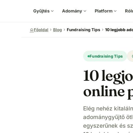
Gyűjtés
expand_more
Adomány
expand_more
Platform
expand_more
Ról
chevron_right
chevron_right
chevron_right
home
Főoldal
Blog
Fundraising Tips
10 legjobb ad
u
Fundraising Tips
10 legj
online 
Elég nehéz kitalál
adománygyűjtő ötl
egyszerűnek és szó