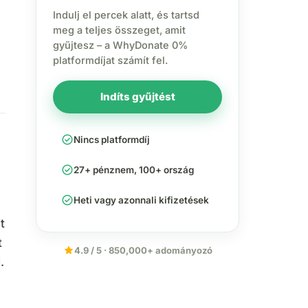
Indulj el percek alatt, és tartsd
meg a teljes összeget, amit
gyűjtesz – a WhyDonate 0%
platformdíjat számít fel.
Indíts gyűjtést
check_circle
Nincs platformdíj
check_circle
27+ pénznem, 100+ ország
check_circle
Heti vagy azonnali kifizetések
t
t
star
4.9 / 5 · 850,000+ adományozó
.