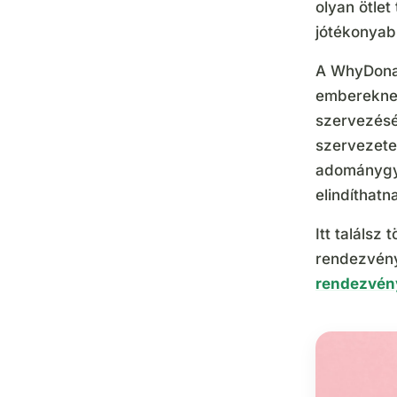
olyan ötle
jótékonyab
A WhyDonat
emberekne
szervezésé
szervezete
adománygy
elindíthatn
Itt találs
rendezvén
rendezvény