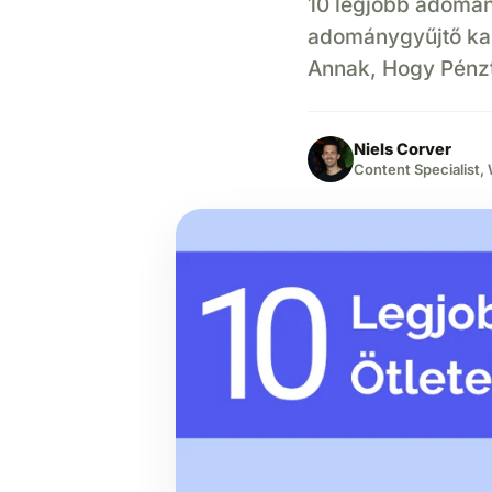
10 legjobb adomány
adománygyűjtő ka
Annak, Hogy Pénzt
Niels Corver
Content Specialist