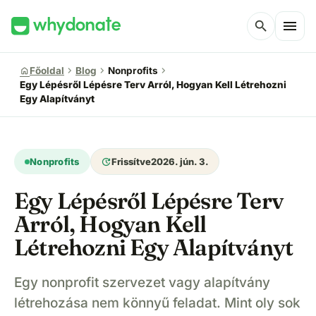
menu
search
chevron_right
chevron_right
chevron_right
home
Főoldal
Blog
Nonprofits
Egy Lépésről Lépésre Terv Arról, Hogyan Kell Létrehozni
Egy Alapítványt
update
Nonprofits
Frissítve
2026. jún. 3.
Egy Lépésről Lépésre Terv
Arról, Hogyan Kell
Létrehozni Egy Alapítványt
Egy nonprofit szervezet vagy alapítvány
létrehozása nem könnyű feladat. Mint oly sok