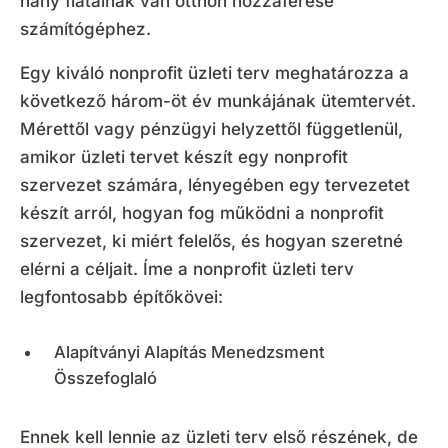
hány fiatalnak van otthon hozzáférése
számítógéphez.
Egy kiváló nonprofit üzleti terv meghatározza a
következő három-öt év munkájának ütemtervét.
Mérettől vagy pénzügyi helyzettől függetlenül,
amikor üzleti tervet készít egy nonprofit
szervezet számára, lényegében egy tervezetet
készít arról, hogyan fog működni a nonprofit
szervezet, ki miért felelős, és hogyan szeretné
elérni a céljait. Íme a nonprofit üzleti terv
legfontosabb építőkövei:
Alapítványi Alapítás Menedzsment
Összefoglaló
Ennek kell lennie az üzleti terv első részének, de