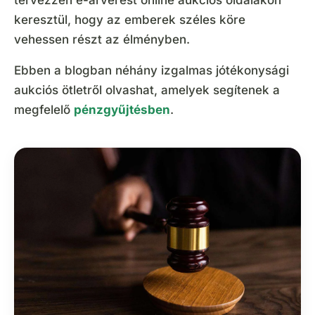
tervezzen e-árverést online aukciós oldalakon
keresztül, hogy az emberek széles köre
vehessen részt az élményben.
Ebben a blogban néhány izgalmas jótékonysági
aukciós ötletről olvashat, amelyek segítenek a
megfelelő
pénzgyűjtésben
.