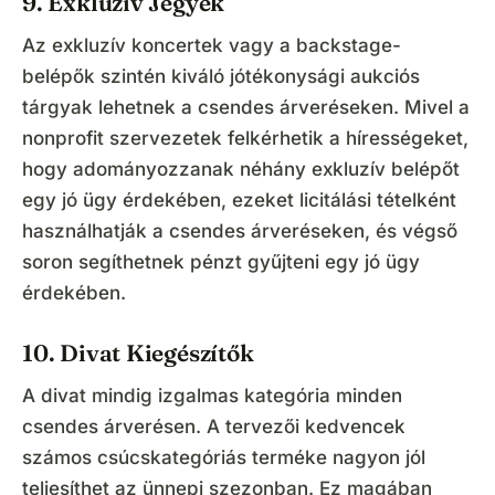
9. Exkluzív Jegyek
Az exkluzív koncertek vagy a backstage-
belépők szintén kiváló jótékonysági aukciós
tárgyak lehetnek a csendes árveréseken. Mivel a
nonprofit szervezetek felkérhetik a hírességeket,
hogy adományozzanak néhány exkluzív belépőt
egy jó ügy érdekében, ezeket licitálási tételként
használhatják a csendes árveréseken, és végső
soron segíthetnek pénzt gyűjteni egy jó ügy
érdekében.
10. Divat Kiegészítők
A divat mindig izgalmas kategória minden
csendes árverésen. A tervezői kedvencek
számos csúcskategóriás terméke nagyon jól
teljesíthet az ünnepi szezonban. Ez magában