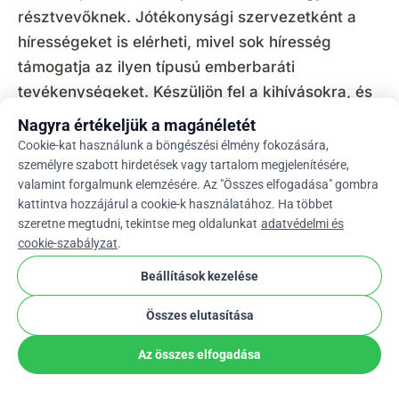
résztvevőknek. Jótékonysági szervezetként a
hírességeket is elérheti, mivel sok híresség
támogatja az ilyen típusú emberbaráti
tevékenységeket. Készüljön fel a kihívásokra, és
mindig köszönje meg az adományozóknak és a
Nagyra értékeljük a magánéletét
pályázóknak, akik időt szánnak arra, hogy
Cookie-kat használunk a böngészési élmény fokozására,
személyre szabott hirdetések vagy tartalom megjelenítésére,
kapcsolatba lépjenek Önnel.
valamint forgalmunk elemzésére. Az "Összes elfogadása" gombra
kattintva hozzájárul a cookie-k használatához. Ha többet
Európa legjobb
adománygyűjtő platformján
szeretne megtudni, tekintse meg oldalunkat
adatvédelmi és
keresztül tervezhet néma aukciót jótékonysági
cookie-szabályzat
.
árverési tárgyai számára,
WhyDonate
. Az egyik
Beállítások kezelése
legjobb része a WhyDonate segítségével indított
adománygyűjtő kampánynak az, hogy saját
Összes elutasítása
adománygyűjtés QR-kódot készíthet, amelyet
elhelyezhet a csendes árveréseken, és
Az összes elfogadása
közvetlenül beolvasva közvetlenül