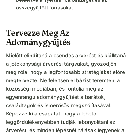
beleértve a nyertes licit összegét és az
összegyűjtött forrásokat.
Tervezze Meg Az
Adománygyűjtés
Mielőtt elindítaná a csendes árverést és kiállítaná
a jótékonysági árverési tárgyakat, győződjön
meg róla, hogy a legfontosabb stratégiákat előre
megtervezte. Ne felejtsen el bázist teremteni a
közösségi médiában, és fontolja meg az
egyenrangú adománygyűjtést a barátok,
családtagok és ismerősök megszólításával.
Képezze ki a csapatát, hogy a lehető
leggördülékenyebben tudják lebonyolítani az
árverést, és minden lépésnél hálásak legyenek a