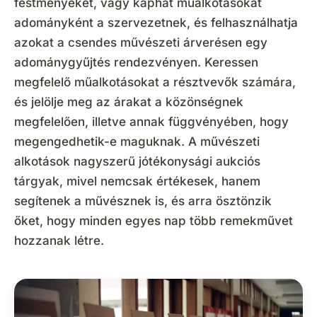
festményeket, vagy kaphat műalkotásokat
adományként a szervezetnek, és felhasználhatja
azokat a csendes művészeti árverésen egy
adománygyűjtés rendezvényen. Keressen
megfelelő műalkotásokat a résztvevők számára,
és jelölje meg az árakat a közönségnek
megfelelően, illetve annak függvényében, hogy
megengedhetik-e maguknak. A művészeti
alkotások nagyszerű jótékonysági aukciós
tárgyak, mivel nemcsak értékesek, hanem
segítenek a művésznek is, és arra ösztönzik
őket, hogy minden egyes nap több remekművet
hozzanak létre.