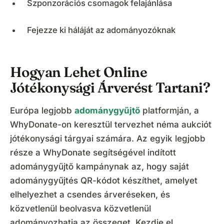
Szponzorációs csomagok felajánlása
Fejezze ki háláját az adományozóknak
Hogyan Lehet Online
Jótékonysági Árverést Tartani?
Európa legjobb
adománygyűjtő
platformján, a
WhyDonate-on keresztül tervezhet néma aukciót
jótékonysági tárgyai számára. Az egyik legjobb
része a WhyDonate segítségével indított
adománygyűjtő kampánynak az, hogy saját
adománygyűjtés QR-kódot készíthet, amelyet
elhelyezhet a csendes árveréseken, és
közvetlenül beolvasva közvetlenül
adományozhatja az összeget. Kezdje el