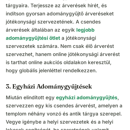
tárgyaira. Terjessze az árverések hírét, és
indítson gyorsan adománygyűjtő árveréseket
jótékonysági szervezetének. A csendes
árverések általában az egyik
legjobb
adománygyűjtési ötlet
a jótékonysági
szervezetek számára. Nem csak élő árverést
szervezhet, hanem online jótékonysági árverést
is tarthat online aukciós oldalakon keresztül,
hogy globális jelenléttel rendelkezzen.
3. Egyházi Adománygyűjtések
Miután elindított egy
egyházi adománygyűjtés
,
szervezzen egy kis csendes árverést, amelyen a
templom néhány vonzó és antik tárgya szerepel.
Vegye igénybe a helyi szervezetek és a helyi
lakosok segítségét, ha szeretnének valamit