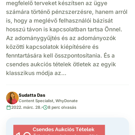
megfelelő terveket készítsen az ügye
számára történő pénzszerzésre, hanem arról
is, hogy a meglévő felhasználói bázisát
hosszú távon is kapcsolatban tartsa Önnel.
Az adománygyűjtés és az adományozók
közötti kapcsolatok kiépítésére és
fenntartására kell összpontosítania. És a
csendes aukciós tételek ötletek az egyik
klasszikus módja az…
Sudatta Das
Content Specialist, WhyDonate
calendar_today
schedule
2022. márc. 28.
8 perc olvasás