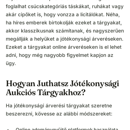
foglalhat csúcskategóriás táskákat, ruhákat vagy
akár cipőket is, hogy vonzza a licitálókat. Néha,
ha híres emberek birtokolják ezeket a tárgyakat,
akkor klasszikusnak számítanak, és nagyszerűen
megállják a helyüket a jótékonysági árveréseken.
Ezeket a tárgyakat online árveréseken is el lehet
adni, hogy még nagyobb figyelmet kapjon az
ügy.
Hogyan Juthatsz Jótékonysági
Aukciós Tárgyakhoz?
Ha jótékonysági árverési tárgyakat szeretne
beszerezni, kövesse az alábbi módszereket:
Online adománygyűjtő platformok használata