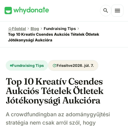
menu
search
chevron_right
chevron_right
chevron_right
home
Főoldal
Blog
Fundraising Tips
Top 10 Kreatív Csendes Aukciós Tételek Ötletek
Jótékonysági Aukcióra
update
Fundraising Tips
Frissítve
2026. júl. 7.
Top 10 Kreatív Csendes
Aukciós Tételek Ötletek
Jótékonysági Aukcióra
A crowdfundingban az adománygyűjtési
stratégia nem csak arról szól, hogy