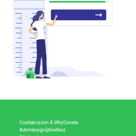
Csatlakozzon A WhyDonate
Adománygyűjtéséhez