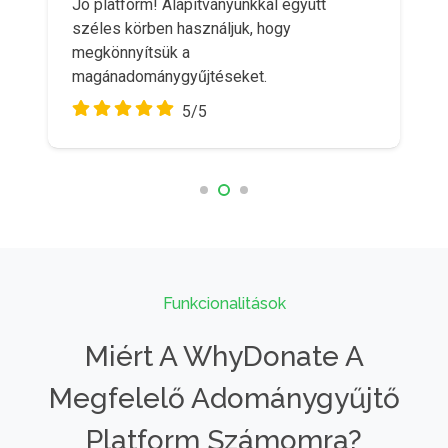
Jó platform! Alapítványunkkal együtt
Szép rendszer, jól működik. Jó kiszolgálás
széles körben használjuk, hogy
a helpdesk részéről.
megkönnyítsük a
5/5
magánadománygyűjtéseket.
5/5
Funkcionalitások
Miért A WhyDonate A
Megfelelő Adománygyűjtő
Platform Számomra?