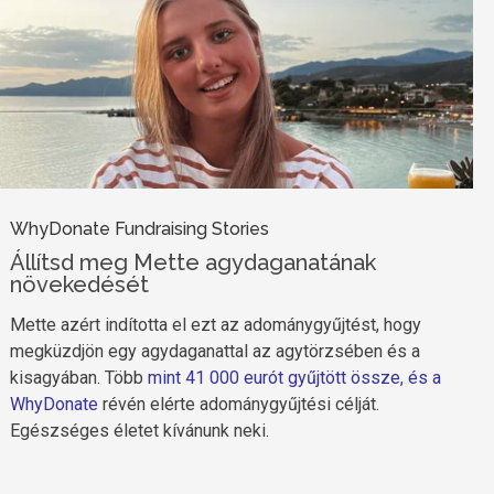
WhyDonate Fundraising Stories
Állítsd meg Mette agydaganatának
növekedését
Mette azért indította el ezt az adománygyűjtést, hogy
megküzdjön egy agydaganattal az agytörzsében és a
kisagyában. Több
mint 41 000 eurót gyűjtött össze, és a
WhyDonate
révén elérte adománygyűjtési célját.
Egészséges életet kívánunk neki.