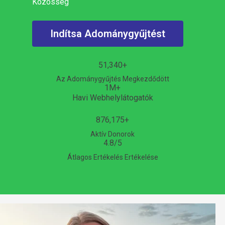
Közösség
Indítsa Adománygyűjtést
51,340
+
Az Adománygyűjtés Megkezdődött
1
M+
Havi Webhelylátogatók
876,175
+
Aktív Donorok
4.8
/5
Átlagos Ertékelés Ertékelése