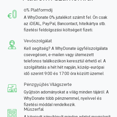
0% Platformdíj
A WhyDonate 0% jutalékot számít fel. Ön csak
az iDEAL, PayPal, Bancontact, hitelkártya stb.
fizetési feldolgozási költségeit fizeti.
Vevőszolgálat
Kell segítség? A WhyDonate ügyfélszolgálata
csevegésen, e-mailen vagy ütemezett
telefonos találkozókon keresztül érhető el. A
szolgáltatás a hét hét napján, közép-európai
idő szerint 9:00 és 17:00 óra között üzemel.
Pénzgyűjtés Világszerte
Gyűjtsön adományokat a világ minden tájáról. A
WhyDonate több pénznemmel, nyelvvel és
fizetési móddal rendelkezik.
Műszerfal
A kiterjedt irányítópult minden adatot megjelenít