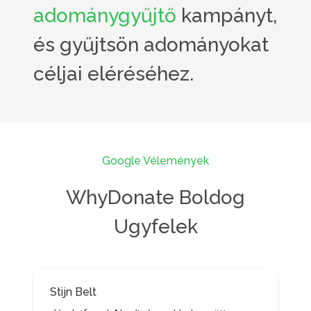
adománygyűjtő
kampányt,
és gyűjtsön adományokat
céljai eléréséhez.
Google Vélemények
WhyDonate Boldog
Ugyfelek
Stijn Belt
Hayo de Vries