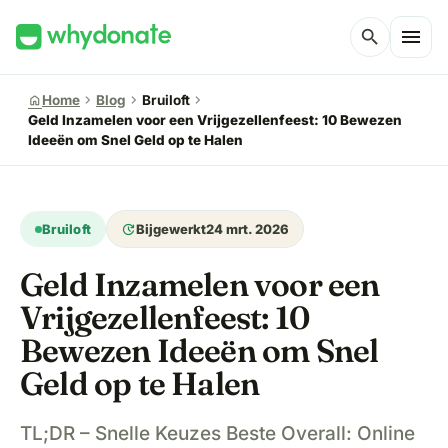
menu
search
chevron_right
chevron_right
chevron_right
home
Home
Blog
Bruiloft
Geld Inzamelen voor een Vrijgezellenfeest: 10 Bewezen
Ideeën om Snel Geld op te Halen
update
Bruiloft
Bijgewerkt
24 mrt. 2026
Geld Inzamelen voor een
Vrijgezellenfeest: 10
Bewezen Ideeën om Snel
Geld op te Halen
TL;DR – Snelle Keuzes Beste Overall: Online