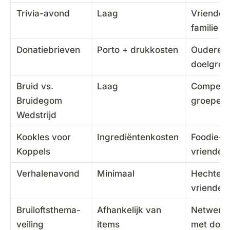
Trivia-avond
Laag
Vrienden
familie
Donatiebrieven
Porto + drukkosten
Oudere
doelgroe
Bruid vs.
Laag
Competit
Bruidegom
groepen
Wedstrijd
Kookles voor
Ingrediëntenkosten
Foodie-
Koppels
vrienden
Verhalenavond
Minimaal
Hechte
vrienden
Bruiloftsthema-
Afhankelijk van
Netwerk
veiling
items
met dono