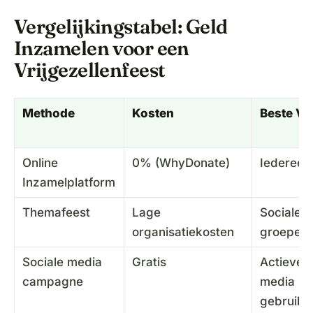
Vergelijkingstabel: Geld
Inzamelen voor een
Vrijgezellenfeest
Methode
Kosten
Beste Vo
Online
0% (WhyDonate)
Iedereen
Inzamelplatform
Themafeest
Lage
Sociale
organisatiekosten
groepen
Sociale media
Gratis
Actieve s
campagne
media
gebruike