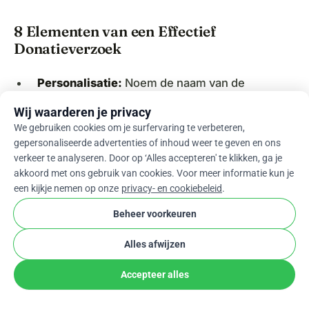
8 Elementen van een Effectief
Donatieverzoek
Personalisatie:
Noem de naam van de
ontvanger en beschrijf jullie relatie
Wij waarderen je privacy
We gebruiken cookies om je surfervaring te verbeteren,
Waardering:
Vertel waarom hun steun
gepersonaliseerde advertenties of inhoud weer te geven en ons
belangrijk is voor jullie droomdag
verkeer te analyseren. Door op ‘Alles accepteren' te klikken, ga je
akkoord met ons gebruik van cookies. Voor meer informatie kun je
een kijkje nemen op onze
privacy- en cookiebeleid
.
Transparantie:
Leg concreet uit waarvoor de
donatie wordt gebruikt
Beheer voorkeuren
Alles afwijzen
Duidelijke communicatie:
Specificeer of je
een geldbijdrage, cadeau of aanwezigheid
Accepteer alles
vraagt