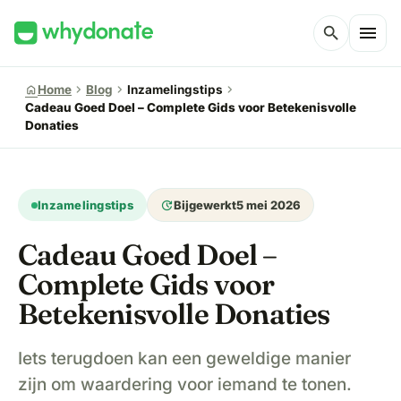
menu
search
chevron_right
chevron_right
chevron_right
home
Home
Blog
Inzamelingstips
Cadeau Goed Doel – Complete Gids voor Betekenisvolle
Donaties
update
Inzamelingstips
Bijgewerkt
5 mei 2026
Cadeau Goed Doel –
Complete Gids voor
Betekenisvolle Donaties
Iets terugdoen kan een geweldige manier
zijn om waardering voor iemand te tonen.