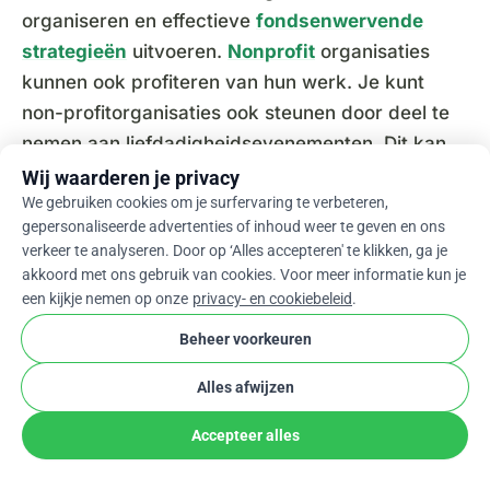
organiseren en effectieve
fondsenwervende
strategieën
uitvoeren.
Nonprofit
organisaties
kunnen ook profiteren van hun werk. Je kunt
non-profitorganisaties ook steunen door deel te
nemen aan liefdadigheidsevenementen. Dit kan
worden gedaan door middel van donaties,
Wij waarderen je privacy
We gebruiken cookies om je surfervaring te verbeteren,
vrijwilligerswerk en veilingen. Het is belangrijk
gepersonaliseerde advertenties of inhoud weer te geven en ons
om te onthouden dat elke bijdrage telt.
verkeer te analyseren. Door op ‘Alles accepteren' te klikken, ga je
akkoord met ons gebruik van cookies. Voor meer informatie kun je
een kijkje nemen op onze
privacy- en cookiebeleid
.
Kerstcadeaus die Goede Doelen
ten Goede Komen
Beheer voorkeuren
Alles afwijzen
Je kunt tijdens het vakantieseizoen een
campagne opzetten en mensen aansporen om
Accepteer alles
online te doneren. Naast het doneren van geld,
kun je overwegen om cadeaus te geven die