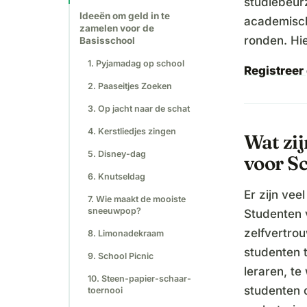
studiebeur
Ideeën om geld in te
academisch
zamelen voor de
ronden. Hi
Basisschool
1. Pyjamadag op school
Registreer 
2. Paaseitjes Zoeken
3. Op jacht naar de schat
4. Kerstliedjes zingen
Wat zi
5. Disney-dag
voor S
6. Knutseldag
Er zijn vee
7. Wie maakt de mooiste
sneeuwpop?
Studenten 
zelfvertro
8. Limonadekraam
studenten 
9. School Picnic
leraren, t
10. Steen-papier-schaar-
studenten 
toernooi