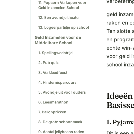
verbeterin
11. Popcorn Verkopen voor
Geld Inzamelen School
geld inzame
12. Een avondje theater
raken en ee
13. Logeerpartijtje op school
Ten slotte 
Geld Inzamelen voor de
en program
Middelbare School
echte win-
1. Spellingwedstrijd
voor geld 
2. Pub quiz
school inza
3. Verkleedfeest
4. Hindernisparcours
5. Avondje uit voor ouders
Ideeën 
6. Leesmarathon
Basiss
7. Ballonprikken
1. Pyjam
8. De grote schoonmaak
9. Aantal jellybeans raden
Dit is een