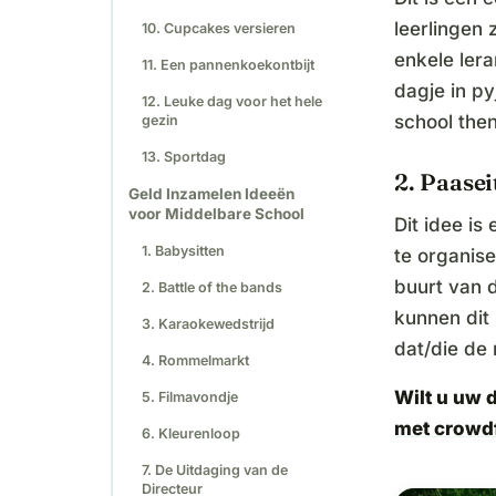
leerlingen 
10. Cupcakes versieren
enkele lera
11. Een pannenkoekontbijt
dagje in p
12. Leuke dag voor het hele
school the
gezin
13. Sportdag
2. Paasei
Geld Inzamelen Ideeën
voor Middelbare School
Dit idee i
1. Babysitten
te organise
buurt van 
2. Battle of the bands
kunnen dit 
3. Karaokewedstrijd
dat/die de 
4. Rommelmarkt
Wilt u uw 
5. Filmavondje
met crowd
6. Kleurenloop
7. De Uitdaging van de
Directeur