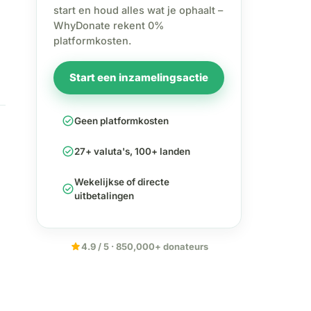
start en houd alles wat je ophaalt –
WhyDonate rekent 0%
platformkosten.
Start een inzamelingsactie
check_circle
Geen platformkosten
check_circle
27+ valuta's, 100+ landen
Wekelijkse of directe
check_circle
uitbetalingen
star
4.9 / 5 · 850,000+ donateurs