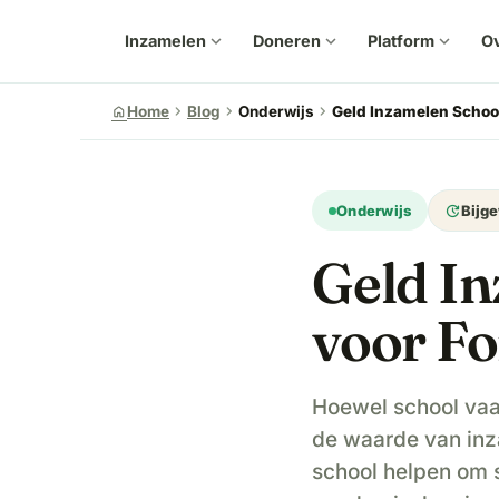
Inzamelen
expand_more
Doneren
expand_more
Platform
expand_more
Ov
chevron_right
chevron_right
chevron_right
home
Home
Blog
Onderwijs
Geld Inzamelen Schoo
update
Onderwijs
Bijg
Geld In
voor F
Hoewel school vaa
de waarde van inz
school helpen om 