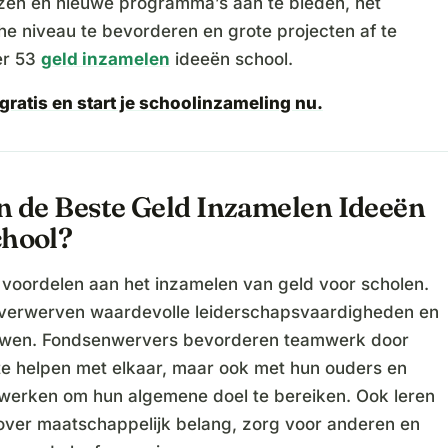
zen en nieuwe programma’s aan te bieden, het
e niveau te bevorderen en grote projecten af te
er 53
geld inzamelen
ideeën school.
gratis en start je schoolinzameling nu.
jn de Beste Geld Inzamelen Ideeën
chool?
l voordelen aan het inzamelen van geld voor scholen.
verwerven waardevolle leiderschapsvaardigheden en
uwen. Fondsenwervers bevorderen teamwerk door
te helpen met elkaar, maar ook met hun ouders en
e werken om hun algemene doel te bereiken. Ook leren
over maatschappelijk belang, zorg voor anderen en