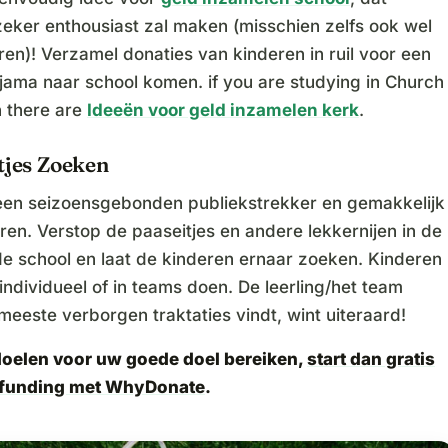
zeker enthousiast zal maken (misschien zelfs ook wel
ren)! Verzamel donaties van kinderen in ruil voor een
yjama naar school komen. if you are studying in Church
n there are
Ideeën voor geld inzamelen kerk
.
tjes Zoeken
s een seizoensgebonden publiekstrekker en gemakkelijk
ren. Verstop de paaseitjes en andere lekkernijen in de
de school en laat de kinderen ernaar zoeken. Kinderen
individueel of in teams doen. De leerling/het team
meeste verborgen traktaties vindt, wint uiteraard!
doelen voor uw goede doel bereiken,
start dan gratis
funding met WhyDonate
.