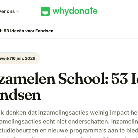
er ons
expand_more
l: 53 Ideeën voor Fondsen
ewerkt
16 jun. 2026
zamelen School: 53 
ondsen
k denken dat inzamelingsacties weinig impact h
amelingsacties echt niet onderschatten. Inzameli
studiebeurzen en nieuwe programma’s aan te bied