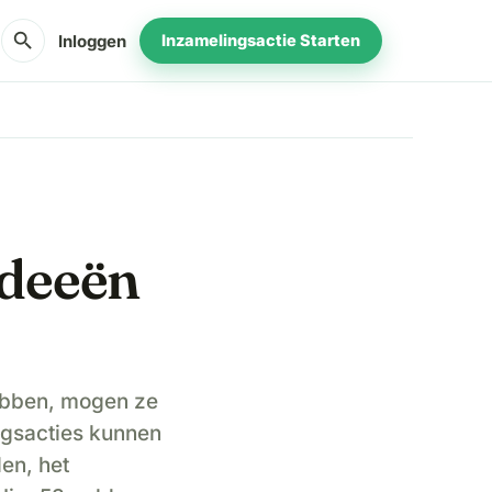
search
Inloggen
Inzamelingsactie Starten
Ideeën
ebben, mogen ze
ngsacties kunnen
en, het