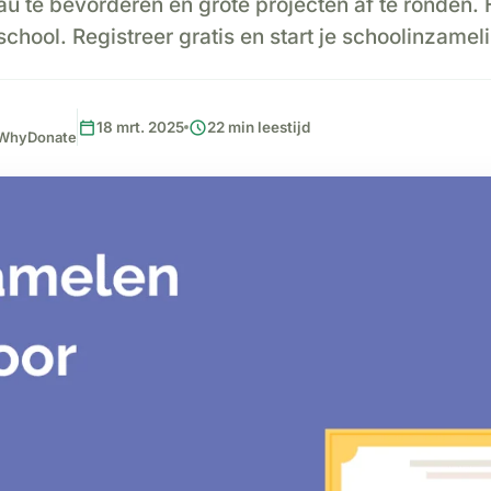
 te bevorderen en grote projecten af te ronden. 
chool. Registreer gratis en start je schoolinzame
calendar_today
schedule
18 mrt. 2025
22 min leestijd
, WhyDonate