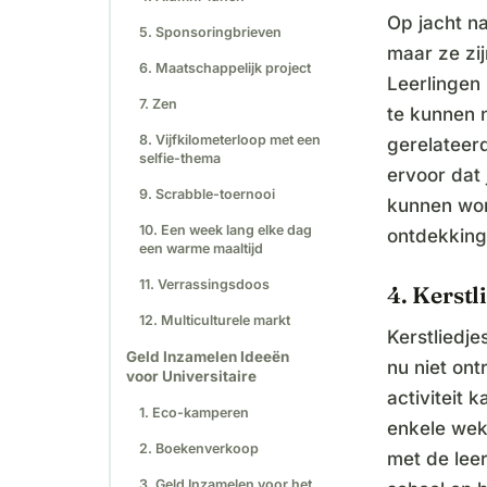
Op jacht na
5. Sponsoringbrieven
maar ze zij
6. Maatschappelijk project
Leerlingen
7. Zen
te kunnen 
8. Vijfkilometerloop met een
gerelateerd
selfie-thema
ervoor dat
9. Scrabble-toernooi
kunnen word
10. Een week lang elke dag
ontdekking
een warme maaltijd
11. Verrassingsdoos
4. Kerstl
12. Multiculturele markt
Kerstliedje
Geld Inzamelen Ideeën
nu niet ont
voor Universitaire
activiteit 
1. Eco-kamperen
enkele wek
2. Boekenverkoop
met de leer
3. Geld Inzamelen voor het