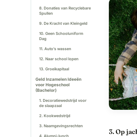
8. Donaties van Recyclebare
Spullen
9. De Kracht van Kleingeld
10. Geen Schooluniform
Dag
11. Auto’s wassen
12. Naar school lopen
13. Groeikapitaal
Geld Inzamelen Ideeën
voor Hogeschool
(Bachelor)
1. Decoratiewedstrijd voor
de slaapzaal
2. Kookwedstrijd
3. Naamgevingsrechten
3. Op jac
4. Alumni-lunch