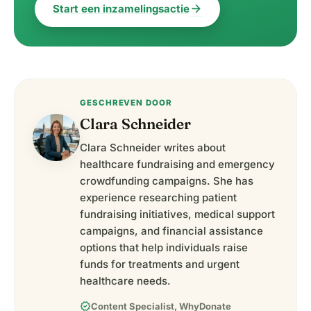
arrow_forward
Start een inzamelingsactie
GESCHREVEN DOOR
Clara Schneider
Clara Schneider writes about
healthcare fundraising and emergency
crowdfunding campaigns. She has
experience researching patient
fundraising initiatives, medical support
campaigns, and financial assistance
options that help individuals raise
funds for treatments and urgent
healthcare needs.
verified
Content Specialist, WhyDonate