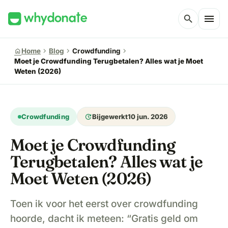
menu
search
chevron_right
chevron_right
chevron_right
home
Home
Blog
Crowdfunding
Moet je Crowdfunding Terugbetalen? Alles wat je Moet
Weten (2026)
update
Crowdfunding
Bijgewerkt
10 jun. 2026
Moet je Crowdfunding
Terugbetalen? Alles wat je
Moet Weten (2026)
Toen ik voor het eerst over crowdfunding
hoorde, dacht ik meteen: “Gratis geld om