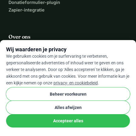
Donatieformulier-plugin
Zapier-integratie
Over ons
Wij waarderen je privacy
Over WhyDonate
We gebruiken cookies om je surfervaring te verbeteren,
Helpdesk
gepersonaliseerde advertenties of inhoud weer te geven en ons
Tarieven
verkeer te analyseren. Door op ‘Alles accepteren' te klikken, ga je
Neem Contact Op
akkoord met ons gebruik van cookies. Voor meer informatie kun je
een kijkje nemen op onze
privacy- en cookiebeleid
.
Beheer voorkeuren
expand_more
Meer bronnen
Alles afwijzen
Accepteer alles
arrow_drop_down
Nl