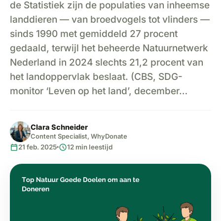
de Statistiek zijn de populaties van inheemse
landdieren — van broedvogels tot vlinders —
sinds 1990 met gemiddeld 27 procent
gedaald, terwijl het beheerde Natuurnetwerk
Nederland in 2024 slechts 21,2 procent van
het landoppervlak beslaat. (CBS, SDG-
monitor ‘Leven op het land’, december…
Clara Schneider
Content Specialist, WhyDonate
calendar_today
schedule
21 feb. 2025
12 min leestijd