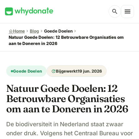
menu
search
chevron_right
chevron_right
chevron_right
home
Home
Blog
Goede Doelen
Natuur Goede Doelen: 12 Betrouwbare Organisaties om
aan te Doneren in 2026
update
Goede Doelen
Bijgewerkt
19 jun. 2026
Natuur Goede Doelen: 12
Betrouwbare Organisaties
om aan te Doneren in 2026
De biodiversiteit in Nederland staat zwaar
onder druk. Volgens het Centraal Bureau voor