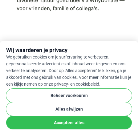
favoriete natuur goed doel via WhyDonate —
voor vrienden, familie of collega’s.
Zelf Geld Inzamelen voor een
Wij waarderen je privacy
Natuur Goed Doel? Zo Werkt
We gebruiken cookies om je surfervaring te verbeteren,
het via WhyDonate
gepersonaliseerde advertenties of inhoud weer te geven en ons
verkeer te analyseren. Door op ‘Alles accepteren' te klikken, ga je
akkoord met ons gebruik van cookies. Voor meer informatie kun je
Doneren is één manier om bij te dragen. Maar als
een kijkje nemen op onze
privacy- en cookiebeleid
.
u echt impact wilt maken, kunt u ook zelf een
inzamelingsactie starten voor het natuur goed
Beheer voorkeuren
doel van uw keuze — voor uw verjaardag, een
Alles afwijzen
wandeltocht of een bedrijfsevenement.
Accepteer alles
WhyDonate rekent 0% platformkosten;
standaard betaalverwerkingskosten zijn van