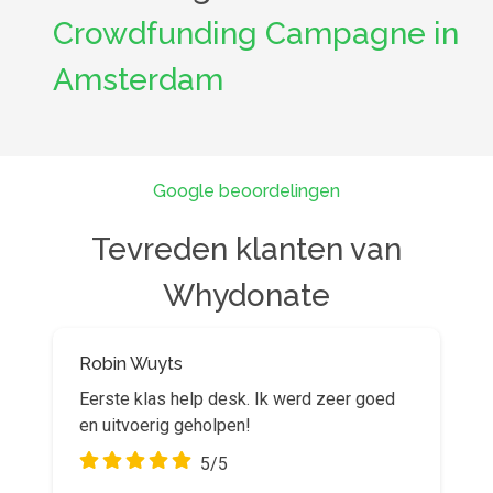
Crowdfunding Campagne in
Amsterdam
Google beoordelingen
Tevreden klanten van
Whydonate
Robin Wuyts
Stijn Belt
Eerste klas help desk. Ik werd zeer goed
Goed platform! Wij maken er veel gebruik
en uitvoerig geholpen!
van met onze stichting om particuliere
inzamelingsacties te faciliteren.
5/5
5/5