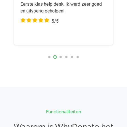
Eerste klas help desk. Ik werd zeer goed
Goed platform! Wij maken er veel gebruik
en uitvoerig geholpen!
van met onze stichting om particuliere
inzamelingsacties te faciliteren.
5/5
5/5
Functionaliteiten
Waarom is WhyDonate het