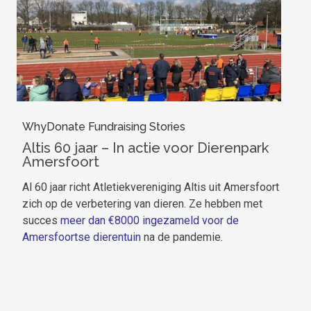
WhyDonate Fundraising Stories
Altis 60 jaar – In actie voor Dierenpark
Amersfoort
Al 60 jaar richt Atletiekvereniging Altis uit Amersfoort
zich op de verbetering van dieren. Ze hebben met
succes
meer dan €8000 ingezameld voor de
Amersfoortse dierentuin
na de pandemie.
W
P
Pa
en