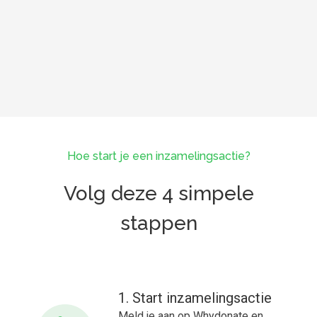
do
pa
ha
om
Hoe start je een inzamelingsactie?
Volg deze 4 simpele
stappen
1. Start inzamelingsactie
Meld je aan op Whydonate en