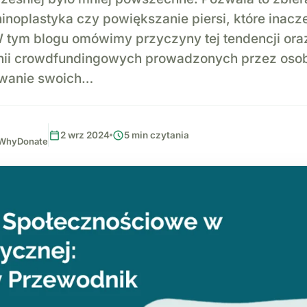
rhinoplastyka czy powiększanie piersi, które inac
 tym blogu omówimy przyczyny tej tendencji ora
ii crowdfundingowych prowadzonych przez osob
owanie swoich…
calendar_today
schedule
2 wrz 2024
5 min czytania
, WhyDonate