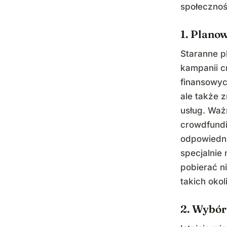
społecznoś
1. Plano
Staranne p
kampanii c
finansowyc
ale także 
usług. Waż
crowdfundi
odpowiedni
specjalnie
pobierać n
takich okol
2. Wybór