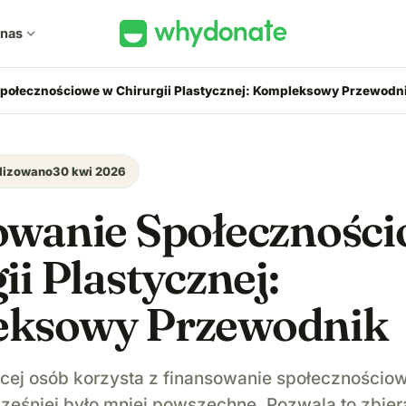
 nas
expand_more
połecznościowe w Chirurgii Plastycznej: Kompleksowy Przewodn
lizowano
30 kwi 2026
owanie Społecznośc
ii Plastycznej:
ksowy Przewodnik
ęcej osób korzysta z finansowanie społecznościow
cześniej było mniej powszechne. Pozwala to zbie