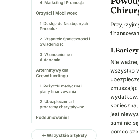
Powody
4. Marketing i Promocja
Chirurg
Orzyści i Możliwości
1. Dostęp do Niezbędnych
Przyjrzyjm
Procedur
finansowan
2. Wsparcie Społeczności i
Swiadomość
1.Barier
3. Wzmocnienie i
Autonomia
Nie ważne,
Alternatywy dla
wszystko w
Crowdfundingu
ubezpiecze
1. Pożyczki medyczne i
zmuszając 
plany finansowania
wydatków. 
2. Ubezpieczenia i
konieczna,
programy charytatywne
jest niewy
Podsumowanie!
sami nie s
pomoc sze
arrow_back
Wszystkie artykuły