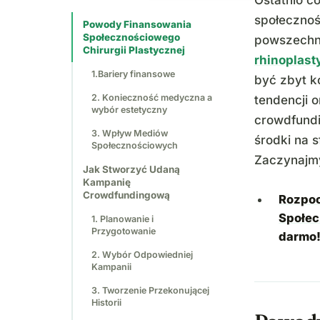
Ostatnio c
społecznośc
Powody Finansowania
Społecznościowego
powszechne
Chirurgii Plastycznej
rhinoplast
1.Bariery finansowe
być zbyt k
2. Konieczność medyczna a
tendencji 
wybór estetyczny
crowdfund
3. Wpływ Mediów
środki na 
Społecznościowych
Zaczynajm
Jak Stworzyć Udaną
Kampanię
Crowdfundingową
Rozpoc
Społe
1. Planowanie i
Przygotowanie
darmo
2. Wybór Odpowiedniej
Kampanii
3. Tworzenie Przekonującej
Historii