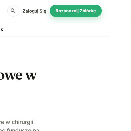
search
Zaloguj Się
Rozpocznij Zbiórkę
ik
iowe w
e w chirurgii
rać fundusze na