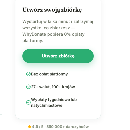
Utwórz swoją zbiórkę
Wystartuj w kilka minut i zatrzymaj
wszystko, co zbierzesz —
WhyDonate pobiera 0% opłaty
platformy.
Utwórz zbiórkę
check_circle
Bez opłat platformy
check_circle
27+ walut, 100+ krajów
Wypłaty tygodniowe lub
check_circle
natychmiastowe
star
4.9 / 5 · 850 000+ darczyńców