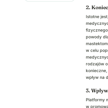
2. Konie
Istotne je
medycznyc
fizycznego
powody dla
mastektom
w celu pop
medycznyc
rodzajów o
konieczne,
wpływ na 
3. Wpływ
Platformy
w promowan