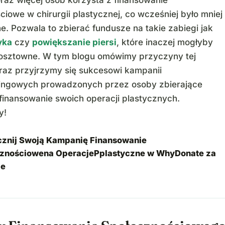
oraz więcej osób korzysta z finansowanie
iowe w chirurgii plastycznej, co wcześniej było mniej
. Pozwala to zbierać fundusze na takie zabiegi jak
yka
czy
powiększanie piersi
, które inaczej mogłyby
osztowne. W tym blogu omówimy przyczyny tej
oraz przyjrzymy się sukcesowi kampanii
ingowych prowadzonych przez osoby zbierające
sfinansowanie swoich operacji plastycznych.
y!
znij Swoją Kampanię Finansowanie
cznościowena
OperacjePplastyczne w WhyDonate za
!e