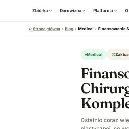
Zbiórka
expand_more
Darowizna
expand_more
Platforma
expand_more
O
chevron_right
chevron_right
chevron_right
home
Strona główna
Blog
Medical
Finansowanie S
update
Medical
Zaktua
Finans
Chirurg
Komple
Ostatnio coraz wi
plastycznej, co w