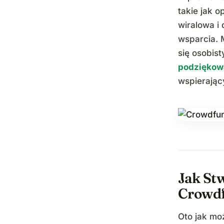
takie jak o
wiralowa i
wsparcia. 
się osobist
podziękow
wspierając
Jak St
Crowd
Oto jak mo